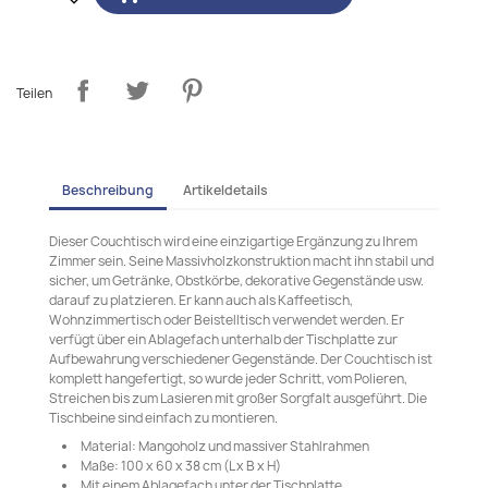
Teilen
Beschreibung
Artikeldetails
Dieser Couchtisch wird eine einzigartige Ergänzung zu Ihrem
Zimmer sein. Seine Massivholzkonstruktion macht ihn stabil und
sicher, um Getränke, Obstkörbe, dekorative Gegenstände usw.
darauf zu platzieren. Er kann auch als Kaffeetisch,
Wohnzimmertisch oder Beistelltisch verwendet werden. Er
verfügt über ein Ablagefach unterhalb der Tischplatte zur
Aufbewahrung verschiedener Gegenstände. Der Couchtisch ist
komplett hangefertigt, so wurde jeder Schritt, vom Polieren,
Streichen bis zum Lasieren mit großer Sorgfalt ausgeführt. Die
Tischbeine sind einfach zu montieren.
Material: Mangoholz und massiver Stahlrahmen
Maße: 100 x 60 x 38 cm (L x B x H)
Mit einem Ablagefach unter der Tischplatte