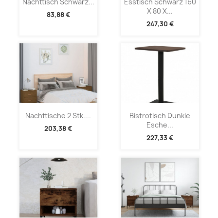
Nachttisch Schwarz...
Esstisch Schwarz 160
X 80 X...
83,88 €
247,30 €
Nachttische 2 Stk....
Bistrotisch Dunkle
Esche...
203,38 €
227,33 €