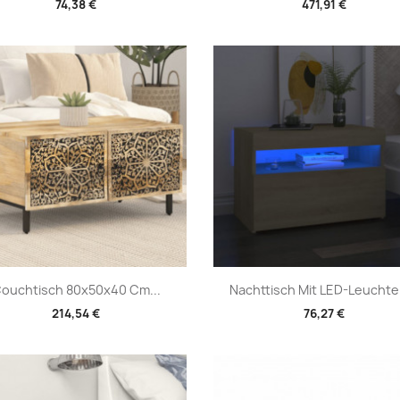
74,38 €
471,91 €
Vorschau
Vorschau


ouchtisch 80x50x40 Cm...
Nachttisch Mit LED-Leuchten
214,54 €
76,27 €