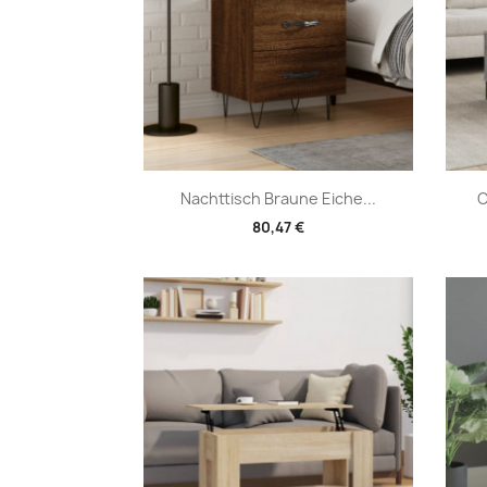
Vorschau

Nachttisch Braune Eiche...
C
80,47 €