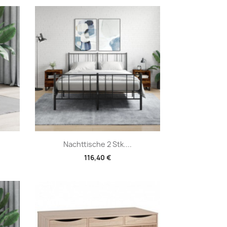
Vorschau

Nachttische 2 Stk....
116,40 €