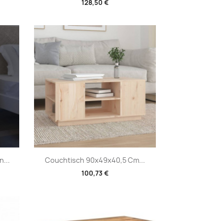
128,50 €
Vorschau

...
Couchtisch 90x49x40,5 Cm...
100,73 €