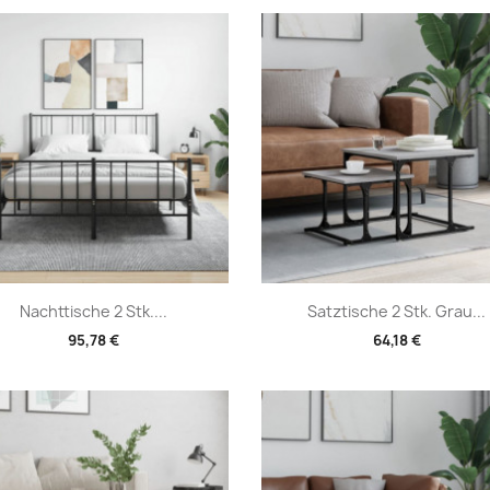
Vorschau
Vorschau


Nachttische 2 Stk....
Satztische 2 Stk. Grau...
95,78 €
64,18 €