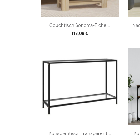
Vorschau

Couchtisch Sonoma-Eiche...
Nac
118,08 €
Vorschau

Konsolentisch Transparent...
Ko