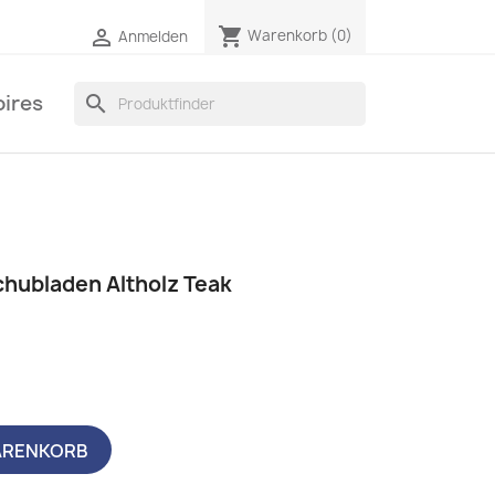
shopping_cart

Warenkorb
(0)
Anmelden
ires
search
chubladen Altholz Teak
ARENKORB