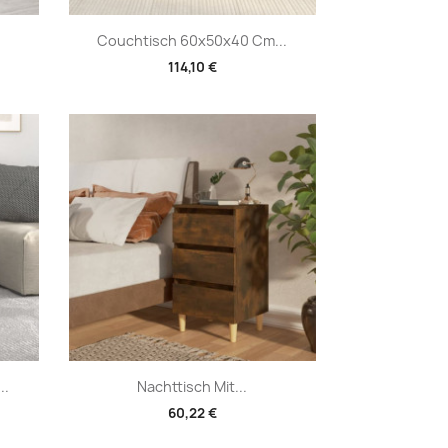
Vorschau

Couchtisch 60x50x40 Cm...
114,10 €
Vorschau

..
Nachttisch Mit...
60,22 €