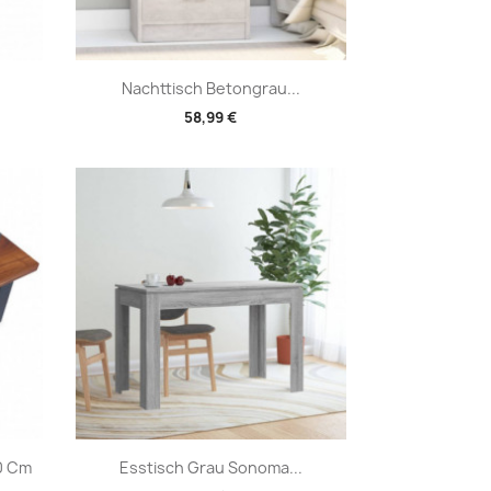
Vorschau

Nachttisch Betongrau...
58,99 €
Vorschau

0 Cm
Esstisch Grau Sonoma...