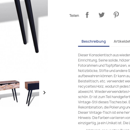
Teilen
Beschreibung
Artikeldet
Dieser Konsolentisch aus wieder
Einrichtung. Seine solide, hölzer
Fotorahmen und Topfpflanzen, w
Notizblöcke, Stifte und andere
aufbewahren können. Er kann au
Beistelltisch, etc. verwendet w
recyceltes Holz, wodurch jedes 
abweicht. Wiederverwendetes Holz

schön. Er ist zum Teil handgefe
Vintage-Stil dieses Tisches bei
Rekombination, die Polierung un
Dieser Vintage-Tisch ist eine h
Hinweis: Die Farben variieren vo
einzigartig, ja ein Unikat ist. Di