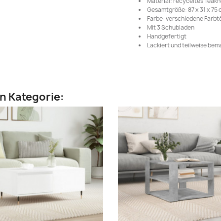
Material: recyceltes Teakho
Gesamtgröße: 87 x 31 x 75 c
Farbe: verschiedene Farbt
Mit 3 Schubladen
Handgefertigt
Lackiert und teilweise bem
en Kategorie: