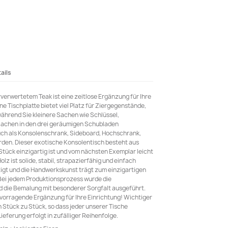
ails
verwertetem Teak ist eine zeitlose Ergänzung für Ihre
ne Tischplatte bietet viel Platz für Ziergegenstände,
ährend Sie kleinere Sachen wie Schlüssel,
 Sachen in den drei geräumigen Schubladen
ch als Konsolenschrank, Sideboard, Hochschrank,
erden. Dieser exotische Konsolentisch besteht aus
Stück einzigartig ist und vom nächsten Exemplar leicht
 ist solide, stabil, strapazierfähig und einfach
rtigt und die Handwerkskunst trägt zum einzigartigen
. Bei jedem Produktionsprozess wurde die
d die Bemalung mit besonderer Sorgfalt ausgeführt.
ervorragende Ergänzung für Ihre Einrichtung! Wichtiger
n Stück zu Stück, so dass jeder unserer Tische
e Lieferung erfolgt in zufälliger Reihenfolge.