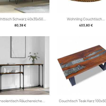
Vorschau
Vorschau


httisch Schwarz 40x35x50...
Wohnling Couchtisch...
80,38 €
403,80 €
Vorschau
Vorschau


nsolentisch Räuchereiche...
Couchtisch Teak Harz 100x5