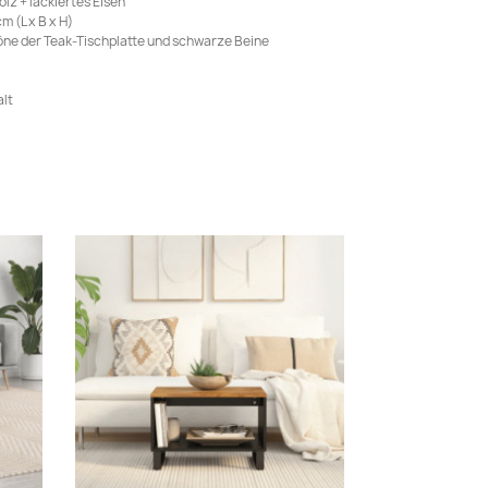
lz + lackiertes Eisen
m (L x B x H)
öne der Teak-Tischplatte und schwarze Beine
alt