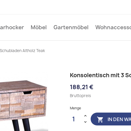
Barhocker
Möbel
Gartenmöbel
Wohnaccesso
 Schubladen Altholz Teak
Konsolentisch mit 3 S
188,21 €
Bruttopreis
Menge
IN DEN W
