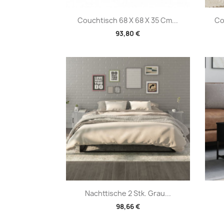
Vorschau

Couchtisch 68 X 68 X 35 Cm...
Co
93,80 €
Vorschau

Nachttische 2 Stk. Grau...
98,66 €