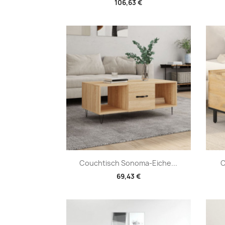
106,63 €
Vorschau

Couchtisch Sonoma-Eiche...
C
69,43 €