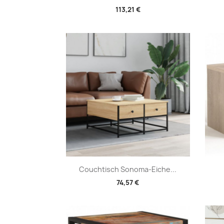
113,21 €
Vorschau

Couchtisch Sonoma-Eiche...
74,57 €