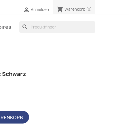
shopping_cart

Warenkorb
(0)
Anmelden
ires
search
z Schwarz
ARENKORB