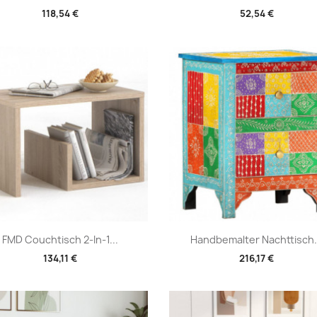
118,54 €
52,54 €
Vorschau
Vorschau


FMD Couchtisch 2-In-1...
Handbemalter Nachttisch.
134,11 €
216,17 €