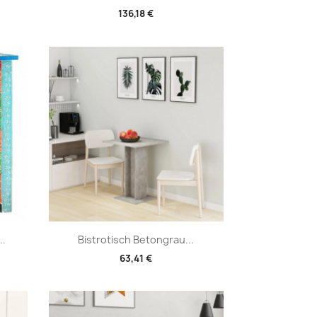
136,18 €
Vorschau

..
Bistrotisch Betongrau...
63,41 €