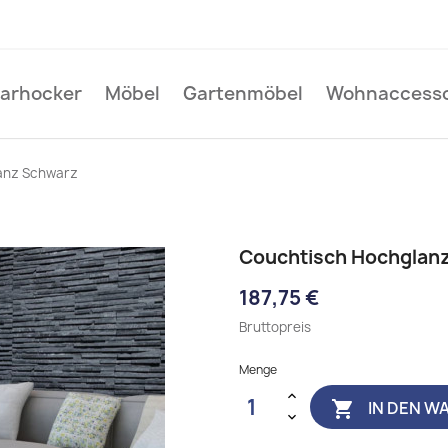
Barhocker
Möbel
Gartenmöbel
Wohnaccesso
anz Schwarz
Couchtisch Hochglan
187,75 €
Bruttopreis
Menge
IN DEN W
