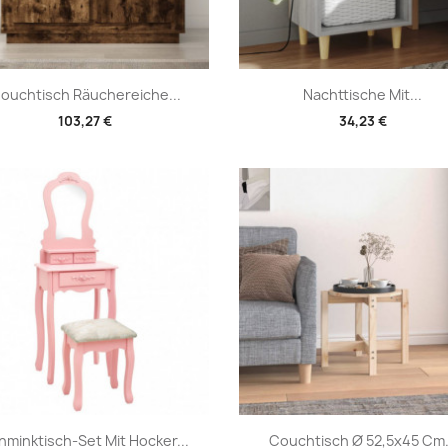
Vorschau
Vorschau


ouchtisch Räuchereiche...
Nachttische Mit...
103,27 €
34,23 €
Vorschau
Vorschau


hminktisch-Set Mit Hocker...
Couchtisch Ø 52,5x45 Cm.