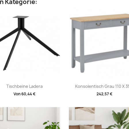
en Kategorie:
Vorschau
Vorschau


Tischbeine Ladera
Konsolentisch Grau 110 X 35
Von
60,44 €
242,57 €