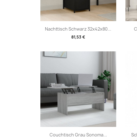
Vorschau

Nachttisch Schwarz 32x42x80...
C
81,53 €
Vorschau

Couchtisch Grau Sonoma...
Sc