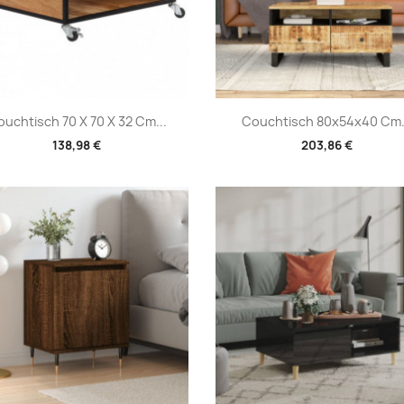
Vorschau
Vorschau


uchtisch 70 X 70 X 32 Cm...
Couchtisch 80x54x40 Cm.
138,98 €
203,86 €