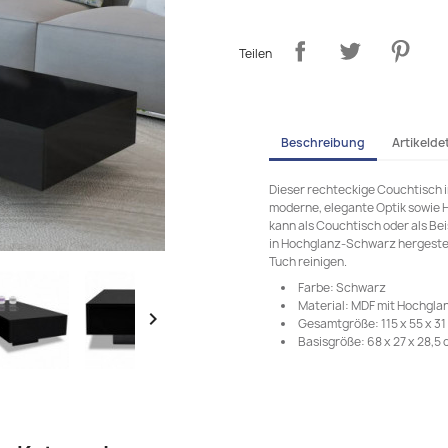
Teilen
Beschreibung
Artikeldet
Dieser rechteckige Couchtisch 
moderne, elegante Optik sowie Ha
kann als Couchtisch oder als B
in Hochglanz-Schwarz hergestellt
Tuch reinigen.
Farbe: Schwarz
Material: MDF mit Hochglan

Gesamtgröße: 115 x 55 x 31 
Basisgröße: 68 x 27 x 28,5 c