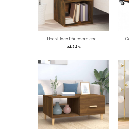
Vorschau

Nachttisch Räuchereiche...
Co
53,30 €