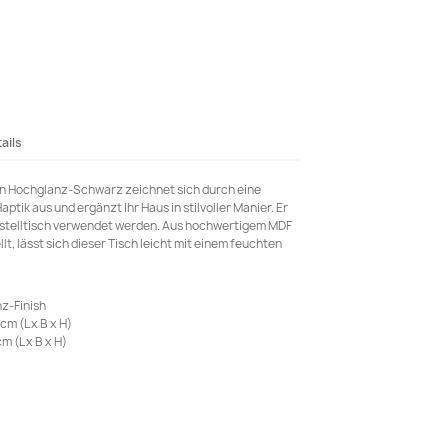
ails
in Hochglanz-Schwarz zeichnet sich durch eine
ptik aus und ergänzt Ihr Haus in stilvoller Manier. Er
eistelltisch verwendet werden. Aus hochwertigem MDF
, lässt sich dieser Tisch leicht mit einem feuchten
z-Finish
cm (L x B x H)
m (L x B x H)