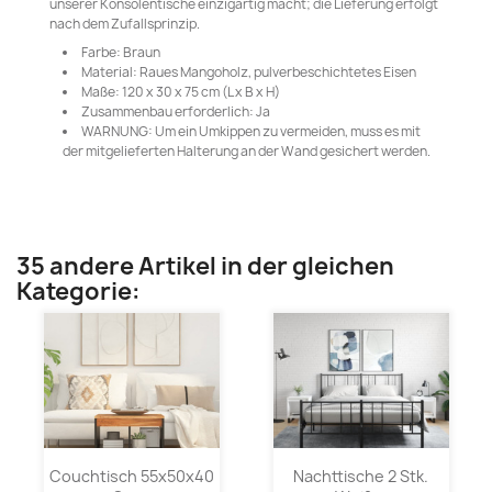
unserer Konsolentische einzigartig macht; die Lieferung erfolgt
nach dem Zufallsprinzip.
Farbe: Braun
Material: Raues Mangoholz, pulverbeschichtetes Eisen
Maße: 120 x 30 x 75 cm (L x B x H)
Zusammenbau erforderlich: Ja
WARNUNG: Um ein Umkippen zu vermeiden, muss es mit
der mitgelieferten Halterung an der Wand gesichert werden.
35 andere Artikel in der gleichen
Kategorie:
Couchtisch 55x50x40
Nachttische 2 Stk.