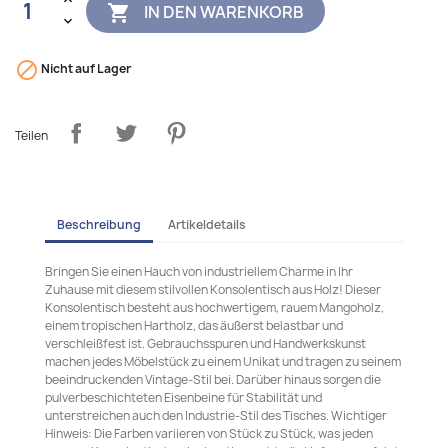
IN DEN WARENKORB


Nicht auf Lager
Teilen
Beschreibung
Artikeldetails
Bringen Sie einen Hauch von industriellem Charme in Ihr
Zuhause mit diesem stilvollen Konsolentisch aus Holz! Dieser
Konsolentisch besteht aus hochwertigem, rauem Mangoholz,
einem tropischen Hartholz, das äußerst belastbar und
verschleißfest ist. Gebrauchsspuren und Handwerkskunst
machen jedes Möbelstück zu einem Unikat und tragen zu seinem
beeindruckenden Vintage-Stil bei. Darüber hinaus sorgen die
pulverbeschichteten Eisenbeine für Stabilität und
unterstreichen auch den Industrie-Stil des Tisches. Wichtiger
Hinweis: Die Farben variieren von Stück zu Stück, was jeden