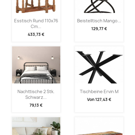
Esstisch Rund 110x76
Beistelltisch Mango...
Cm...
129,77 €
433,73 €
Nachttische 2 Stk.
Tischbeine Ervin M
Schwarz...
Von
127,43 €
79,13 €