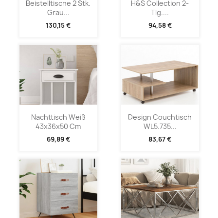
Beistelltische 2 Stk.
H&S Collection 2-
Grau...
Tlg....
130,15 €
94,58 €
Nachttisch Weiß
Design Couchtisch
43x36x50 Cm
WL5.735...
69,89 €
83,67 €