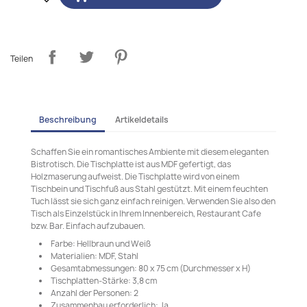
Teilen
Beschreibung
Artikeldetails
Schaffen Sie ein romantisches Ambiente mit diesem eleganten
Bistrotisch. Die Tischplatte ist aus MDF gefertigt, das
Holzmaserung aufweist. Die Tischplatte wird von einem
Tischbein und Tischfuß aus Stahl gestützt. Mit einem feuchten
Tuch lässt sie sich ganz einfach reinigen. Verwenden Sie also den
Tisch als Einzelstück in Ihrem Innenbereich, Restaurant Cafe
bzw. Bar. Einfach aufzubauen.
Farbe: Hellbraun und Weiß
Materialien: MDF, Stahl
Gesamtabmessungen: 80 x 75 cm (Durchmesser x H)
Tischplatten-Stärke: 3,8 cm
Anzahl der Personen: 2
Zusammenbau erforderlich: Ja