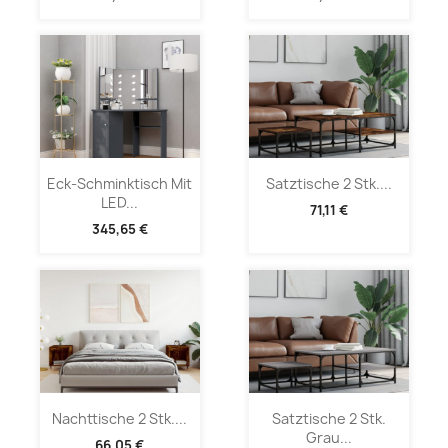
Eck-Schminktisch Mit
Satztische 2 Stk....
LED...
71,11 €
345,65 €
Nachttische 2 Stk....
Satztische 2 Stk.
Grau...
66,05 €