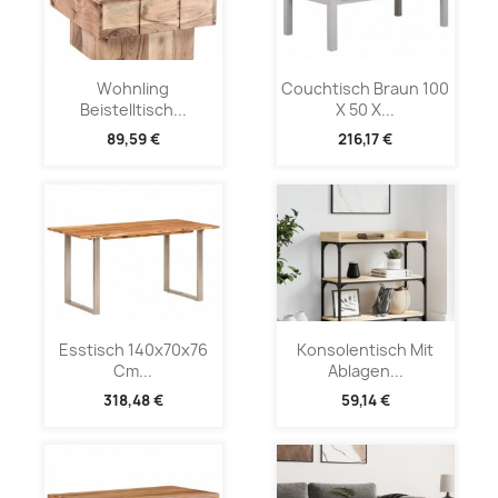
Wohnling
Couchtisch Braun 100
Beistelltisch...
X 50 X...
89,59 €
216,17 €
Esstisch 140x70x76
Konsolentisch Mit
Cm...
Ablagen...
318,48 €
59,14 €