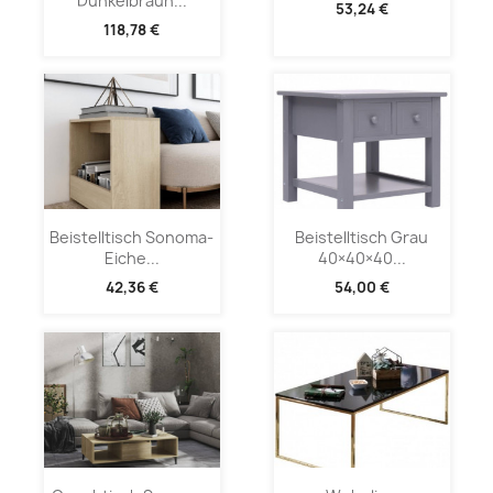
Dunkelbraun...
53,24 €
118,78 €
Beistelltisch Sonoma-
Beistelltisch Grau
Eiche...
40×40×40...
42,36 €
54,00 €