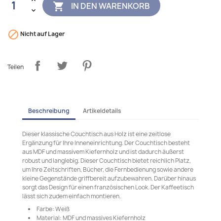
IN DEN WARENKORB


Nicht auf Lager
Teilen
Beschreibung
Artikeldetails
Dieser klassische Couchtisch aus Holz ist eine zeitlose
Ergänzung für Ihre Inneneinrichtung. Der Couchtisch besteht
aus MDF und massivem Kiefernholz und ist dadurch äußerst
robust und langlebig. Dieser Couchtisch bietet reichlich Platz,
um Ihre Zeitschriften, Bücher, die Fernbedienung sowie andere
kleine Gegenstände griffbereit aufzubewahren. Darüber hinaus
sorgt das Design für einen französischen Look. Der Kaffeetisch
lässt sich zudem einfach montieren.
Farbe: Weiß
Material: MDF und massives Kiefernholz