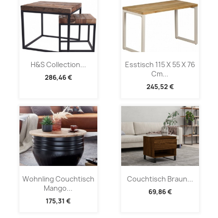
H&S Collection...
Esstisch 115 X 55 X 76
Cm...
286,46 €
245,52 €
Wohnling Couchtisch
Couchtisch Braun...
Mango...
69,86 €
175,31 €