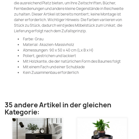
die ausreichend Platz bieten, um Ihre Zeitschriften, Bücher,
Fernbedienungen und andere kleine Gegenstände in Reichweite
zu halten. Dieser Artikel ist bereits montiert; keine Montage ist
daher erforderlich. Wichtiger Hinweis: Die Farben variieren von
Stück zu Stück, dadurch wird jedes Möbelstück zum Unikat; die
Lieferung erfolgt nach dem Zufallsprinzip.
Farbe: Grau
Material: Akazien-Massivholz
Abmessungen: 90 x 50 x 40 cm (L x B x H)
Poliert, gestrichen und lackiert
Mit Holzkante, die der natürlichen Form des Baumes folgt
Mit einem Fach und einer Schublade
Kein Zusammenbau erforderlich
35 andere Artikel in der gleichen
Kategorie: