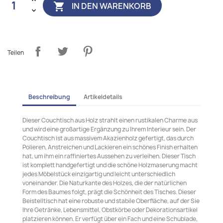
IN DEN WARENKORB

Teilen
Beschreibung
Artikeldetails
Dieser Couchtisch aus Holz strahlt einen rustikalen Charme aus
und wird eine großartige Ergänzung zu Ihrem Interieur sein. Der
Couchtisch ist aus massivem Akazienholz gefertigt, das durch
Polieren, Anstreichen und Lackieren ein schönes Finish erhalten
hat, um ihm ein raffiniertes Aussehen zu verleihen. Dieser Tisch
ist komplett handgefertigt und die schöne Holzmaserung macht
jedes Möbelstück einzigartig und leicht unterschiedlich
voneinander. Die Naturkante des Holzes, die der natürlichen
Form des Baumes folgt, prägt die Schönheit des Tisches. Dieser
Beistelltisch hat eine robuste und stabile Oberfläche, auf der Sie
Ihre Getränke, Lebensmittel, Obstkörbe oder Dekorationsartikel
platzieren können. Er verfügt über ein Fach und eine Schublade,