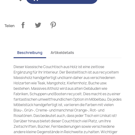
Teilen
Beschreibung
Artikeldetails
Dieser klassische Couchtisch aus Holz ist eine zeitlose
Ergänzung für Ihr Interieur. Der Beistelltisch ist aus recyceltem
Massivholz handgefertigt und kann daher aus verschiedenen
Holzarten wie Teak, Mangoholz, Kiefernholz, Buche usw.
bestehen. Massives Altholz wird aus alten Gebäuden wie
Fabriken, Schuppen und Booten recycelt. Dies macht es zu einer
fantastischen umweltfreundlichen Option im Möbelbau. Da jedes
Möbelstück handgefertigt ist, variieren die Farben mit vielen
Blau-, Grün-, Creme- und manchmal Orange-, Rot- und
Rosatönen. Das bedeutet auch, dass jeder Tisch ein Unikat ist!
Darüber hinaus bietet dieser Couchtisch viel Platz, um Ihre
Zeitschriften, Bücher, Fernbedienungen sowie verschiedene
andere kleine Gegenstände in Reichweite zu halten. Wichtiger