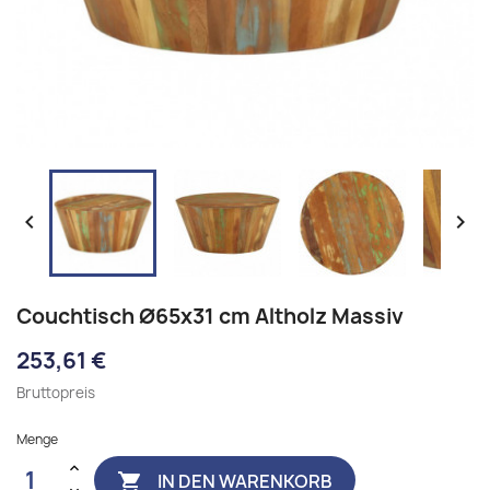


Couchtisch Ø65x31 cm Altholz Massiv
253,61 €
Bruttopreis
Menge
IN DEN WARENKORB
