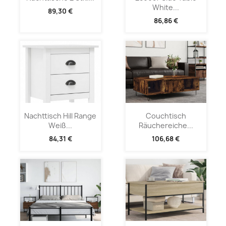
White...
89,30 €
86,86 €
Nachttisch Hill Range
Couchtisch
Weiß...
Räuchereiche...
84,31 €
106,68 €