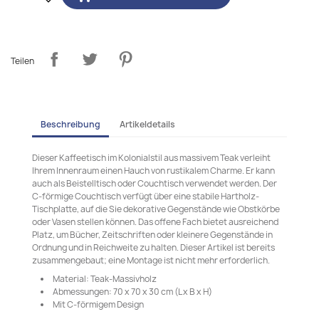
Teilen
Beschreibung
Artikeldetails
Dieser Kaffeetisch im Kolonialstil aus massivem Teak verleiht
Ihrem Innenraum einen Hauch von rustikalem Charme. Er kann
auch als Beistelltisch oder Couchtisch verwendet werden. Der
C-förmige Couchtisch verfügt über eine stabile Hartholz-
Tischplatte, auf die Sie dekorative Gegenstände wie Obstkörbe
oder Vasen stellen können. Das offene Fach bietet ausreichend
Platz, um Bücher, Zeitschriften oder kleinere Gegenstände in
Ordnung und in Reichweite zu halten. Dieser Artikel ist bereits
zusammengebaut; eine Montage ist nicht mehr erforderlich.
Material: Teak-Massivholz
Abmessungen: 70 x 70 x 30 cm (L x B x H)
Mit C-förmigem Design