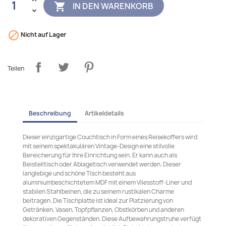
IN DEN WARENKORB


Nicht auf Lager
Teilen
Beschreibung
Artikeldetails
Dieser einzigartige Couchtisch in Form eines Reisekoffers wird
mit seinem spektakulären Vintage-Design eine stilvolle
Bereicherung für Ihre Einrichtung sein. Er kann auch als
Beistelltisch oder Ablagetisch verwendet werden. Dieser
langlebige und schöne Tisch besteht aus
aluminiumbeschichtetem MDF mit einem Vliesstoff-Liner und
stabilen Stahlbeinen, die zu seinem rustikalen Charme
beitragen. Die Tischplatte ist ideal zur Platzierung von
Getränken, Vasen, Topfpflanzen, Obstkörben und anderen
dekorativen Gegenständen. Diese Aufbewahrungstruhe verfügt