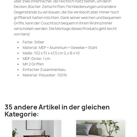
über zwei Innenfächer, die reichlich Platz bieten, um darin
Decken, Bücher, Zeitschriften, Fernbedienungen und andere
Gegenstände zu verstauen, die Sie versteckt aber immer noch
griffbereit halten möchten. Dank seiner weichen und bequemen
Griffe, kann der Couchtisch bequem in Ihrem Wohnzimmer
verschoben werden. Die Montage dieses Produkts geht leicht
von Hand.
Farbe: Silber
Material: MDF + Aluminium + Gewebe + Stahl
Maße: 102 x 51 x 47,5 cm (L x B x H)
MDF-Dicke: 1 cm
Mit 2 Griffen
Einfacher Zusammenbau
Material: Polyester: 100%
35 andere Artikel in der gleichen
Kategorie: