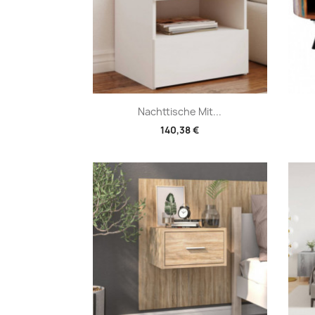
Vorschau

Nachttische Mit...
140,38 €