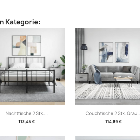
en Kategorie:
Vorschau
Vorschau


Nachttische 2 Stk....
Couchtische 2 Stk. Grau..
113,45 €
114,89 €