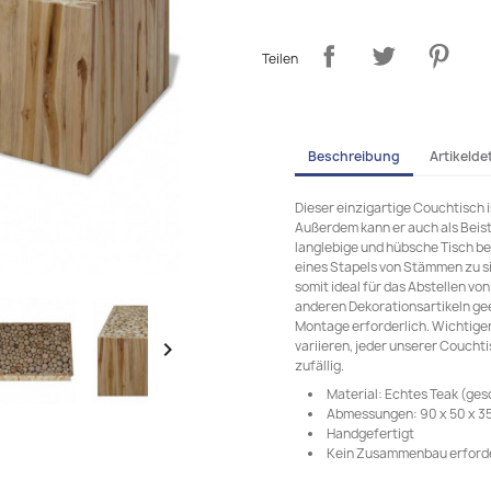
Teilen
Beschreibung
Artikeldet
Dieser einzigartige Couchtisch is
Außerdem kann er auch als Beist
langlebige und hübsche Tisch b
eines Stapels von Stämmen zu sim
somit ideal für das Abstellen v
anderen Dekorationsartikeln gee
Montage erforderlich. Wichtiger 
variieren, jeder unserer Couchtis

zufällig.
Material: Echtes Teak (ges
Abmessungen: 90 x 50 x 35 
Handgefertigt
Kein Zusammenbau erforde