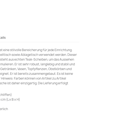
ails
t eine stilvolle Bereicherung für jede Einrichtung.
elltisch sowie Ablagetisch verwendet werden. Dieser
esteht aus echten Teak-Scheiben, um das Aussehen
ulieren. Er ist sehr robust, langlebig und stabil und
on Getränken, Vasen, Topfpflanzen, Obstkörben und
ignet. Er ist bereits zusammengebaut. Es ist keine
Hinweis: Farben können von Artikel zu Artikel
che ist daher einzigartig. Die Lieferung erfolgt
chliffen)
cm (L x B x H)
rlich