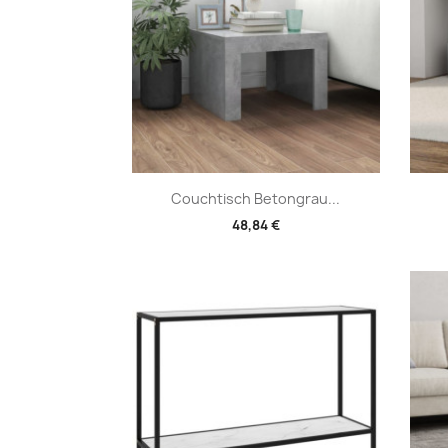
Vorschau

Couchtisch Betongrau...
48,84 €