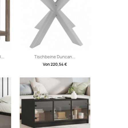
Vorschau

...
Tischbeine Duncan...
Von
220,54 €