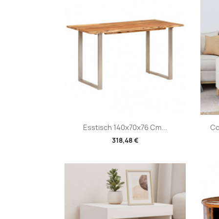
Vorschau

Esstisch 140x70x76 Cm...
Co
318,48 €