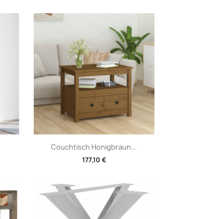
Vorschau

Couchtisch Honigbraun...
177,10 €