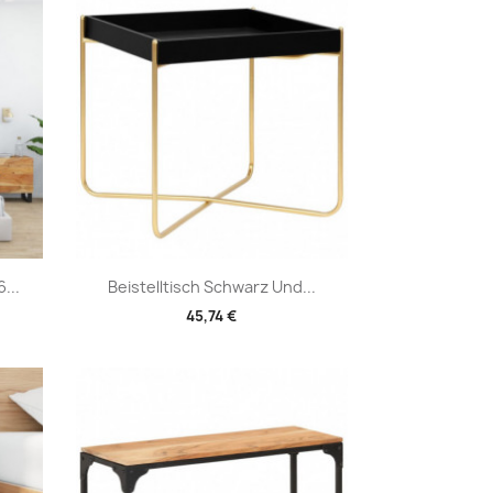
Vorschau

...
Beistelltisch Schwarz Und...
45,74 €