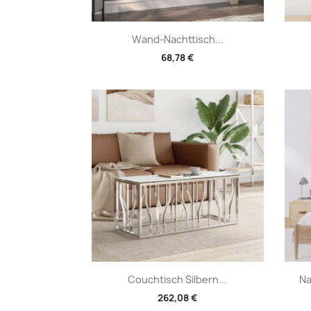
Vorschau

Wand-Nachttisch...
68,78 €
Vorschau

Couchtisch Silbern...
Na
262,08 €