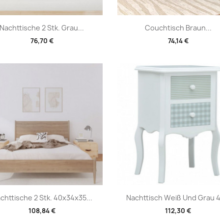
Vorschau
Vorschau


Nachttische 2 Stk. Grau...
Couchtisch Braun...
76,70 €
74,14 €
Vorschau
Vorschau


chttische 2 Stk. 40x34x35...
Nachttisch Weiß Und Grau 43
108,84 €
112,30 €