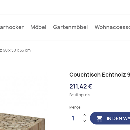
Barhocker
Möbel
Gartenmöbel
Wohnaccesso
 90 x 50 x 35 cm
Couchtisch Echtholz 9
211,42 €
Bruttopreis
Menge
IN DEN W
