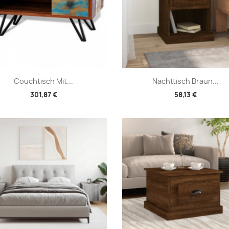
Vorschau
Vorschau


Couchtisch Mit...
Nachttisch Braun...
301,87 €
58,13 €