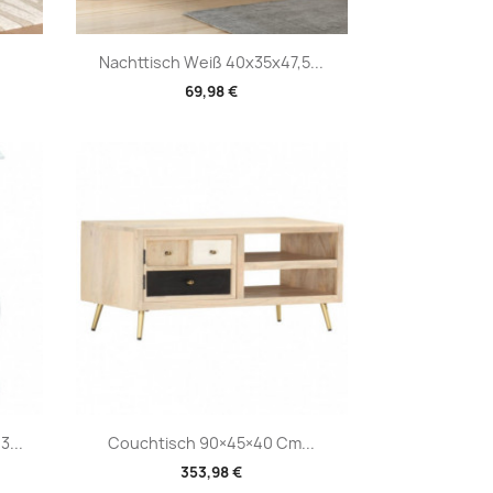
Vorschau

Nachttisch Weiß 40x35x47,5...
69,98 €
Vorschau

...
Couchtisch 90×45×40 Cm...
353,98 €