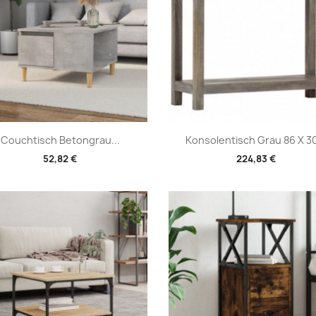
Vorschau
Vorschau


Couchtisch Betongrau...
Konsolentisch Grau 86 X 30
52,82 €
224,83 €