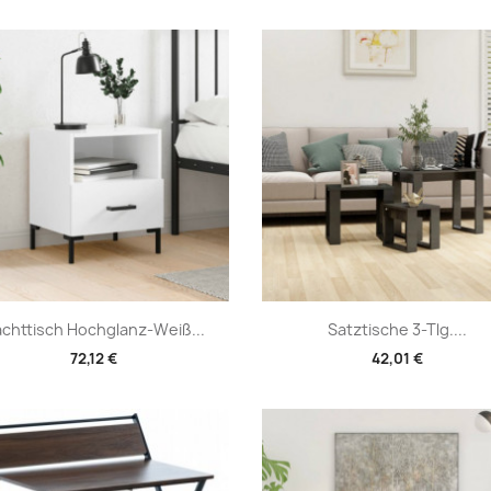
Vorschau
Vorschau


chttisch Hochglanz-Weiß...
Satztische 3-Tlg....
72,12 €
42,01 €