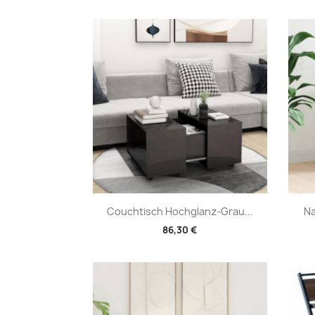
Vorschau

Couchtisch Hochglanz-Grau...
Na
86,30 €