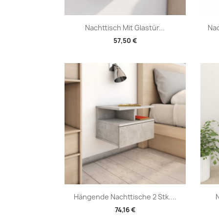
Vorschau

Nachttisch Mit Glastür...
Nac
57,50 €
Vorschau

Hängende Nachttische 2 Stk....
N
74,16 €