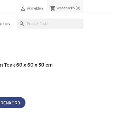
shopping_cart

Warenkorb
(0)
Anmelden
ires
search
m Teak 60 x 60 x 30 cm
ARENKORB