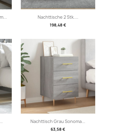
Vorschau

m...
Nachttische 2 Stk....
198,48 €
Vorschau

..
Nachttisch Grau Sonoma...
63,58 €