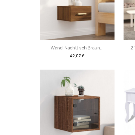
Vorschau

Wand-Nachttisch Braun...
2-
42,07 €