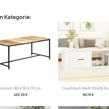
en Kategorie:
Vorschau
Vorschau


sstisch 180 X 90 X 75 Cm...
Couchtisch Weiß 100x50,5x3
425,59 €
90,19 €