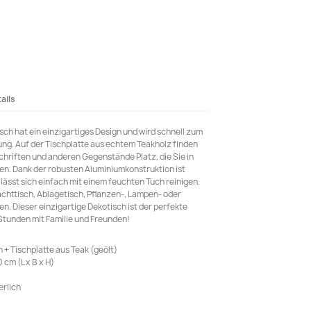
ails
isch hat ein einzigartiges Design und wird schnell zum
ung. Auf der Tischplatte aus echtem Teakholz finden
hriften und anderen Gegenstände Platz, die Sie in
. Dank der robusten Aluminiumkonstruktion ist
lässt sich einfach mit einem feuchten Tuch reinigen.
Nachttisch, Ablagetisch, Pflanzen-, Lampen- oder
. Dieser einzigartige Dekotisch ist der perfekte
tunden mit Familie und Freunden!
+ Tischplatte aus Teak (geölt)
cm (L x B x H)
rlich