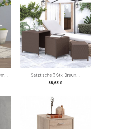
Vorschau

m...
Satztische 3 Stk. Braun...
88,63 €