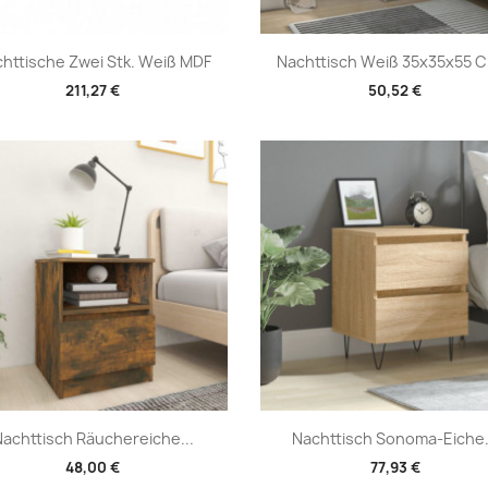
Vorschau
Vorschau


httische Zwei Stk. Weiß MDF
Nachttisch Weiß 35x35x55 C
211,27 €
50,52 €
Vorschau
Vorschau


achttisch Räuchereiche...
Nachttisch Sonoma-Eiche.
48,00 €
77,93 €