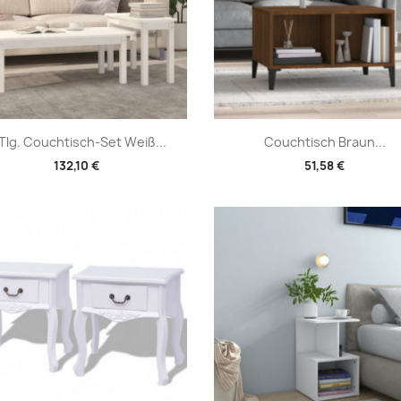
Vorschau
Vorschau


Tlg. Couchtisch-Set Weiß...
Couchtisch Braun...
132,10 €
51,58 €