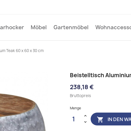
Barhocker
Möbel
Gartenmöbel
Wohnaccesso
ium Teak 60 x 60 x 30 cm
Beistelltisch Aluminiu
238,18 €
Bruttopreis
Menge
IN DEN W
