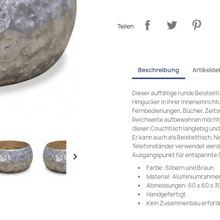
Teilen
Beschreibung
Artikeldet
Dieser auffällige runde Beistellt
Hingucker in Ihrer Inneneinricht
Fernbedienungen, Bücher, Zeitsc
Reichweite aufbewahren möchten
dieser Couchtisch langlebig und 
Er kann auch als Beistelltisch, 
Telefonständer verwendet werden
Ausgangspunkt für entspannte S

Farbe: Silbern und Braun
Material: Aluminiumrahmen 
Abmessungen: 60 x 60 x 30 
Handgefertigt
Kein Zusammenbau erforde