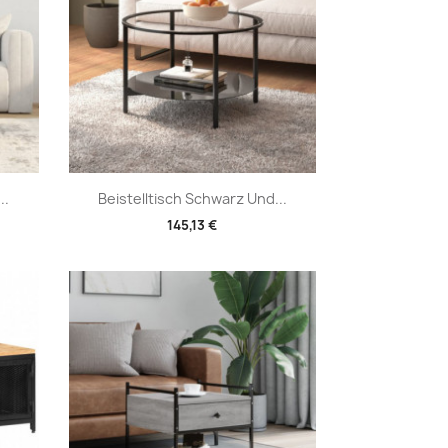
Vorschau

..
Beistelltisch Schwarz Und...
145,13 €