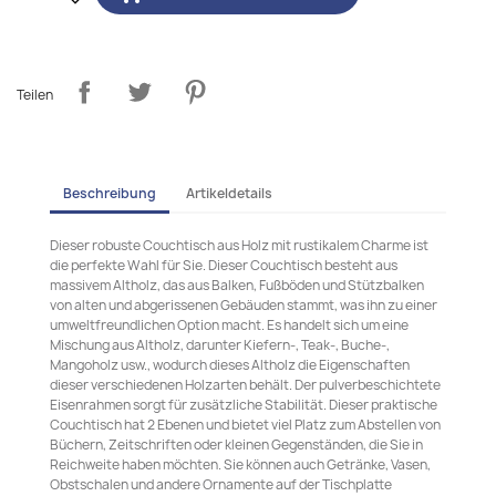
Teilen
Beschreibung
Artikeldetails
Dieser robuste Couchtisch aus Holz mit rustikalem Charme ist
die perfekte Wahl für Sie. Dieser Couchtisch besteht aus
massivem Altholz, das aus Balken, Fußböden und Stützbalken
von alten und abgerissenen Gebäuden stammt, was ihn zu einer
umweltfreundlichen Option macht. Es handelt sich um eine
Mischung aus Altholz, darunter Kiefern-, Teak-, Buche-,
Mangoholz usw., wodurch dieses Altholz die Eigenschaften
dieser verschiedenen Holzarten behält. Der pulverbeschichtete
Eisenrahmen sorgt für zusätzliche Stabilität. Dieser praktische
Couchtisch hat 2 Ebenen und bietet viel Platz zum Abstellen von
Büchern, Zeitschriften oder kleinen Gegenständen, die Sie in
Reichweite haben möchten. Sie können auch Getränke, Vasen,
Obstschalen und andere Ornamente auf der Tischplatte