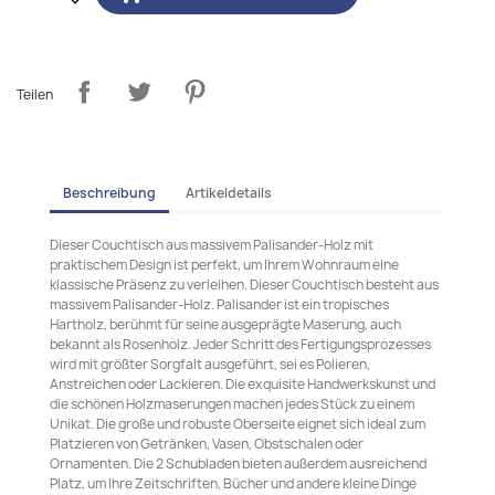
Teilen
Beschreibung
Artikeldetails
Dieser Couchtisch aus massivem Palisander-Holz mit
praktischem Design ist perfekt, um Ihrem Wohnraum eine
klassische Präsenz zu verleihen. Dieser Couchtisch besteht aus
massivem Palisander-Holz. Palisander ist ein tropisches
Hartholz, berühmt für seine ausgeprägte Maserung, auch
bekannt als Rosenholz. Jeder Schritt des Fertigungsprozesses
wird mit größter Sorgfalt ausgeführt, sei es Polieren,
Anstreichen oder Lackieren. Die exquisite Handwerkskunst und
die schönen Holzmaserungen machen jedes Stück zu einem
Unikat. Die große und robuste Oberseite eignet sich ideal zum
Platzieren von Getränken, Vasen, Obstschalen oder
Ornamenten. Die 2 Schubladen bieten außerdem ausreichend
Platz, um Ihre Zeitschriften, Bücher und andere kleine Dinge