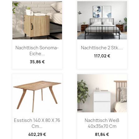
Nachttisch Sonoma-
Nachttische 2 Stk....
Eiche...
117,02 €
35,86 €
Esstisch 140 X 80 X 76
Nachttisch Weiß
Cm...
40x35x70 Cm
402,29 €
81,84 €