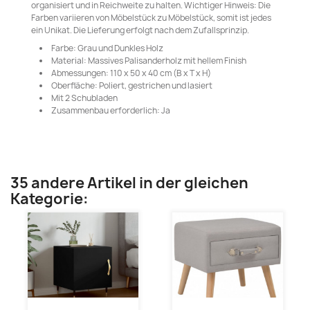
organisiert und in Reichweite zu halten. Wichtiger Hinweis: Die
Farben variieren von Möbelstück zu Möbelstück, somit ist jedes
ein Unikat. Die Lieferung erfolgt nach dem Zufallsprinzip.
Farbe: Grau und Dunkles Holz
Material: Massives Palisanderholz mit hellem Finish
Abmessungen: 110 x 50 x 40 cm (B x T x H)
Oberfläche: Poliert, gestrichen und lasiert
Mit 2 Schubladen
Zusammenbau erforderlich: Ja
35 andere Artikel in der gleichen
Kategorie: