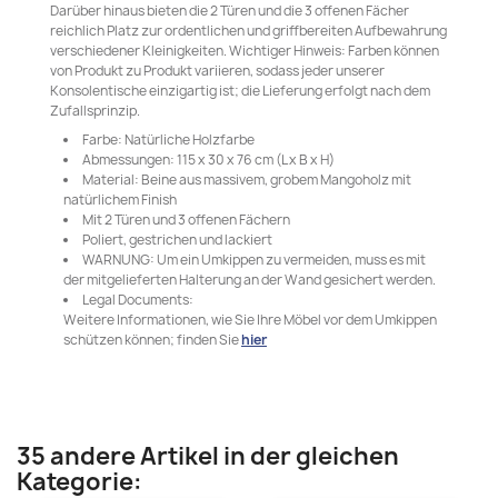
Darüber hinaus bieten die 2 Türen und die 3 offenen Fächer
reichlich Platz zur ordentlichen und griffbereiten Aufbewahrung
verschiedener Kleinigkeiten. Wichtiger Hinweis: Farben können
von Produkt zu Produkt variieren, sodass jeder unserer
Konsolentische einzigartig ist; die Lieferung erfolgt nach dem
Zufallsprinzip.
Farbe: Natürliche Holzfarbe
Abmessungen: 115 x 30 x 76 cm (L x B x H)
Material: Beine aus massivem, grobem Mangoholz mit
natürlichem Finish
Mit 2 Türen und 3 offenen Fächern
Poliert, gestrichen und lackiert
WARNUNG: Um ein Umkippen zu vermeiden, muss es mit
der mitgelieferten Halterung an der Wand gesichert werden.
Legal Documents:
Weitere Informationen, wie Sie Ihre Möbel vor dem Umkippen
schützen können; finden Sie
hier
35 andere Artikel in der gleichen
Kategorie: