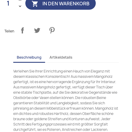
IN DEN WARENKORB

Teilen
Beschreibung
Artikeldetails
Verleihen Sie Ihrer Einrichtung einen Hauch von Eleganz mit
diesem klassischen Konsolentisch! Aus massivem Mangoholz
gefertigt, ist es eine hervorragende Ergänzung für Ihr Interieur.
Aus massivem Mangoholz gefertigt, verfügt dieser Tisch über
eine stabile Tischplatte, auf die Sie dekorative Gegenstände wie
Obstkörbe oder Vasen stellen können. Die robusten Beine
garantieren Stabilität und Langlebigkeit, sodass Sie sich
jahrelang an diesem Möbelstück erfreuen können. Mangoholz ist
ein dichtes und robustes Hartholz, dessen Oberfläche schöne
braune oder goldene Streifen und Konturen aufweist. Jeder
Schritt des Fertigungsprozesses wird mit größter Sorgfalt
durchgeführt, sei es Polieren, Anstreichen oder Lackieren.