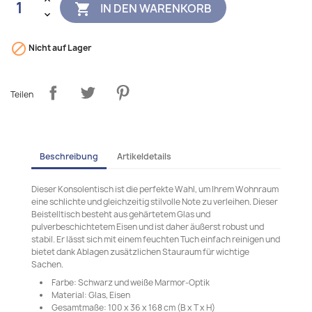
IN DEN WARENKORB


Nicht auf Lager
Teilen
Beschreibung
Artikeldetails
Dieser Konsolentisch ist die perfekte Wahl, um Ihrem Wohnraum
eine schlichte und gleichzeitig stilvolle Note zu verleihen. Dieser
Beistelltisch besteht aus gehärtetem Glas und
pulverbeschichtetem Eisen und ist daher äußerst robust und
stabil. Er lässt sich mit einem feuchten Tuch einfach reinigen und
bietet dank Ablagen zusätzlichen Stauraum für wichtige
Sachen.
Farbe: Schwarz und weiße Marmor-Optik
Material: Glas, Eisen
Gesamtmaße: 100 x 36 x 168 cm (B x T x H)