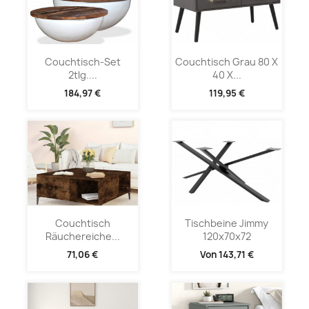
Couchtisch-Set
Couchtisch Grau 80 X
2tlg....
40 X...
184,97 €
119,95 €
Couchtisch
Tischbeine Jimmy
Räuchereiche...
120x70x72
71,06 €
Von
143,71 €