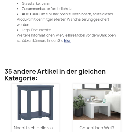
Glasstärke: 5 mm
Zusammenbau erforderlich: Ja
ACHTUNG
Um ein Umkippen zu verhindern, sollte dieses
Produkt mit der mitgelieferten Wandhalterung gesichert
werden.
Legal Documents:
Weitere Informationen, wie Sie Ihre Möbel vor dem Umkippen
schützen können; finden Sie
hier
35 andere Artikel in der gleichen
Kategorie:
Nachttisch Hellgrau...
Couchtisch Weiß