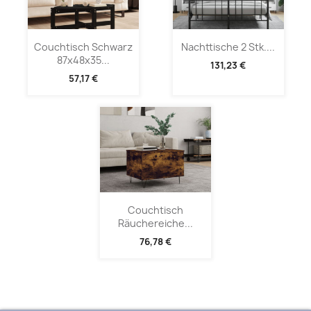
Couchtisch Schwarz
Nachttische 2 Stk....
87x48x35...
131,23 €
57,17 €
Couchtisch
Räuchereiche...
76,78 €