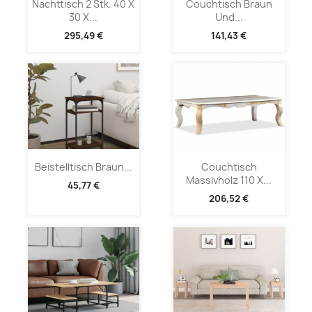
Nachttisch 2 Stk. 40 X
Couchtisch Braun
30 X...
Und...
295,49 €
141,43 €
Beistelltisch Braun...
Couchtisch
Massivholz 110 X...
45,77 €
206,52 €