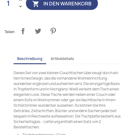
IN DEN WARENKORB

Teilen
Beschreibung
Artikeldetails
Dieses Set von zwei kleinen Couchtischen überzeugt durch ein
herrliches Design, das die vorhandene Wohneinrichtung
wunderbar ergänzen und aufwerten wird. Die einzigartige Basis
in Tropfenform und in Hochglanz-Weiß verleiht dem Tisch einen
eleganten Look. Diese Tische werden neben einer Couch oder
einem Sofa im Wohnzimmer oder gar als Nachttische in Ihrem
Schlafzimmer wunderbar aussehen. So können Sie Ihre
Getränke, Zeitschriften, Bücher und andere Sachen jederzeit
bequem in Reichweite aufbewahren. Die Tischplatte besteht aus
Sicherheitsglas. - Lieferung enthält einen Satz von 2
Beistelltischen.
Tischdurchmesser: 42 cm