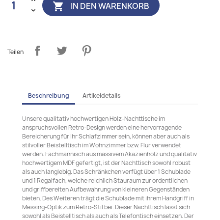
IN DEN WARENKORB

Teilen
Beschreibung
Artikeldetails
Unsere qualitativ hochwertigen Holz-Nachttische im
anspruchsvollen Retro-Design werden eine hervorragende
Bereicherung für Ihr Schlafzimmer sein, können aber auch als
stilvoller Beistelltisch im Wohnzimmer bzw. Flur verwendet
werden. Fachmännisch aus massivem Akazienholz und qualitativ
hochwertigem MDF gefertigt, ist der Nachttisch sowohl robust
als auch langlebig. Das Schränkchen verfügt über 1 Schublade
und 1 Regalfach, welche reichlich Stauraum zur ordentlichen
und griffbereiten Aufbewahrung von kleineren Gegenständen
bieten. Des Weiteren trägt die Schublade mit ihrem Handgriff in
Messing-Optik zum Retro-Stil bei. Dieser Nachttisch lässt sich
sowohl als Beistelltisch als auch als Telefontisch einsetzen. Der