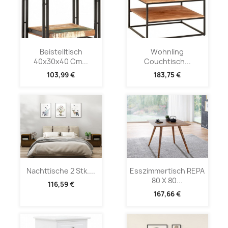
Beistelltisch
Wohnling
40x30x40 Cm...
Couchtisch...
103,99 €
183,75 €
Nachttische 2 Stk....
Esszimmertisch REPA
80 X 80...
116,59 €
167,66 €