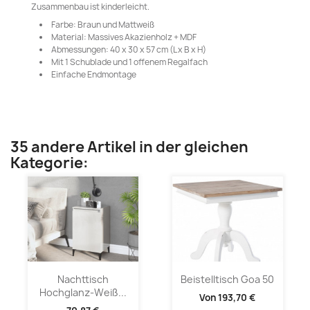
Zusammenbau ist kinderleicht.
Farbe: Braun und Mattweiß
Material: Massives Akazienholz + MDF
Abmessungen: 40 x 30 x 57 cm (L x B x H)
Mit 1 Schublade und 1 offenem Regalfach
Einfache Endmontage
35 andere Artikel in der gleichen
Kategorie:
Nachttisch
Beistelltisch Goa 50
Hochglanz-Weiß...
Von
193,70 €