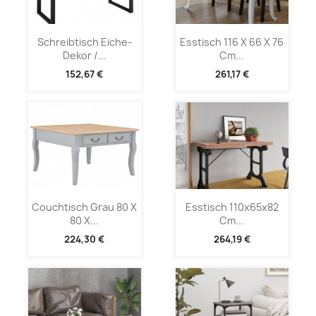
Schreibtisch Eiche-
Esstisch 116 X 66 X 76
Dekor /...
Cm...
152,67 €
261,17 €
Couchtisch Grau 80 X
Esstisch 110x65x82
80 X...
Cm...
224,30 €
264,19 €