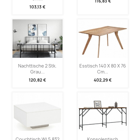
116,83 €
103,13 €
Nachttische 2 Stk.
Esstisch 140 X 80 X 76
Grau...
Cm...
120,82 €
402,29 €
Couchtisch WL5.832
Konsolentisch