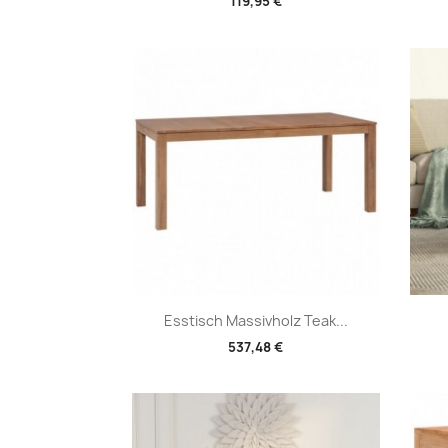
119,95 €
Vorschau

Esstisch Massivholz Teak...
537,48 €