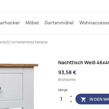
Barhocker
Möbel
Gartenmöbel
Wohnaccesso
6x40x57 cm Kiefernholz Panama
Nachttisch Weiß 46x4
93,58 €
Bruttopreis
Menge
IN DEN W
