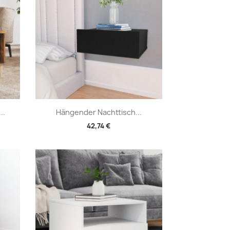
Vorschau

..
Hängender Nachttisch...
42,74 €