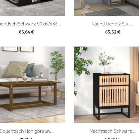
Vorschau
Vorschau


chtisch Schwarz 90x67x33...
Nachttische 2 Stk....
86,64 €
83,52 €
Vorschau
Vorschau


Couchtisch Honigbraun...
Nachttisch Schwarz...