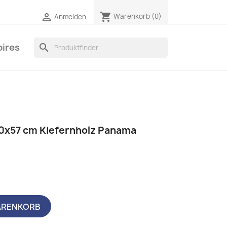
shopping_cart

Warenkorb
(0)
Anmelden
ires
search
0x57 cm Kiefernholz Panama
ARENKORB