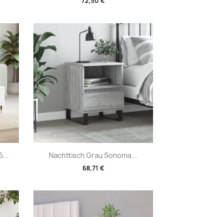
72,50 €
Vorschau

...
Nachttisch Grau Sonoma...
68,71 €