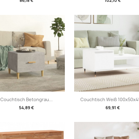
86,18 €
102,10 €
Vorschau
Vorschau


Couchtisch Betongrau...
Couchtisch Weiß 100x50x45
54,89 €
69,91 €