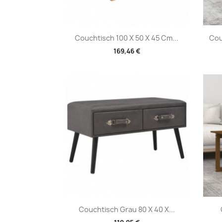
Vorschau

Couchtisch 100 X 50 X 45 Cm...
Cou
169,46 €
Vorschau

Couchtisch Grau 80 X 40 X...