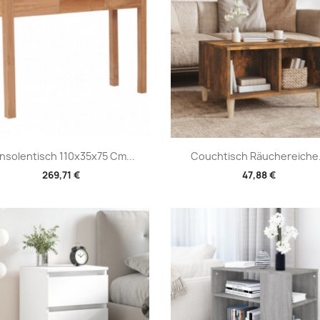
Vorschau
Vorschau


nsolentisch 110x35x75 Cm...
Couchtisch Räuchereiche.
269,71 €
47,88 €