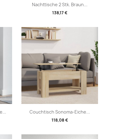
Vorschau

Nachttische 2 Stk. Braun...
138,17 €
Vorschau

...
Couchtisch Sonoma-Eiche...
118,08 €