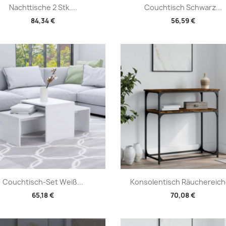
Vorschau
Vorschau


Nachttische 2 Stk....
Couchtisch Schwarz...
84,34 €
56,59 €
Vorschau
Vorschau


Couchtisch-Set Weiß...
Konsolentisch Räuchereiche
65,18 €
70,08 €