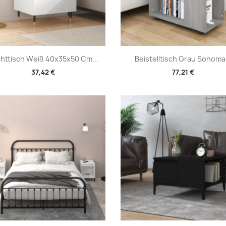
Vorschau
Vorschau


httisch Weiß 40x35x50 Cm...
Beistelltisch Grau Sonoma.
37,42 €
77,21 €