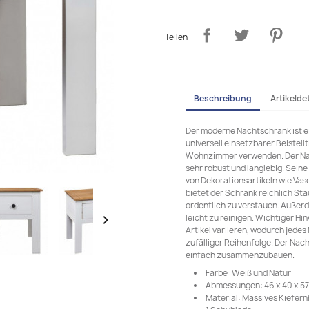
Teilen
Beschreibung
Artikeldet
Der moderne Nachtschrank ist ei
universell einsetzbarer Beistell
Wohnzimmer verwenden. Der Nach
sehr robust und langlebig. Seine
von Dekorationsartikeln wie Vas
bietet der Schrank reichlich S
ordentlich zu verstauen. Außer
leicht zu reinigen. Wichtiger H

Artikel variieren, wodurch jedes 
zufälliger Reihenfolge. Der Nac
einfach zusammenzubauen.
Farbe: Weiß und Natur
Abmessungen: 46 x 40 x 57 
Material: Massives Kiefern