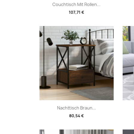
Vorschau

Couchtisch Mit Rollen...
107,71 €
Vorschau

Nachttisch Braun...
80,54 €