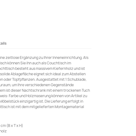
ails
ne zeitlose Ergänzung zu Ihrer Inneneinrichtung. Als
tisch können Sie ihn auch als Couchtisch im
ttisch besteht aus massivem Kiefernholz und ist
 solide Ablagefläche eignet sich ideal zum Abstellen
en oder Topfpflanzen. Ausgestattet mit 1 Schublade,
tauraum, um Ihre verschiedenen Gegenstände
dem ist dieser Nachtschrank mit einem trockenen Tuch
inweis: Farbe und Holzmaserung können von Artikel zu
Möbelstück einzigartig ist. Die Lieferung erfolgt in
httisch ist mit dem mitgelieferten Montagematerial
cm (B x T x H)
holz