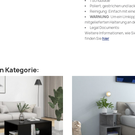
1 Schublade
Poliert, gestrichen und lack
Reinigung: Einfach mit ei
WARNUNG
: Um ein Umkipp
mitgelieferten Halterung an 
Legal Documents:
Weitere Informationen, wie S
finden Sie
hier
en Kategorie: