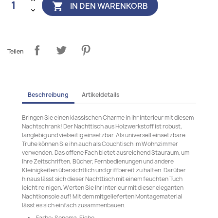
IN DEN WARENKORB

Teilen
Beschreibung
Artikeldetails
Bringen Sie einen klassischen Charme in Ihr Interieur mit diesem
Nachtschrank! Der Nachttisch aus Holzwerkstoff ist robust,
langlebig und vielseitig einsetzbar. Als universell einsetzbare
Truhe können Sie ihn auch als Couchtisch im Wohnzimmer
verwenden. Das offene Fach bietet ausreichend Stauraum, um
Ihre Zeitschriften, Bücher, Fernbedienungen und andere
Kleinigkeiten übersichtlich und griffbereit zu halten. Darüber
hinaus lässt sich dieser Nachttisch mit einem feuchten Tuch
leicht reinigen. Werten Sie Ihr Interieur mit dieser eleganten
Nachtkonsole auf! Mit dem mitgelieferten Montagematerial
lässt es sich einfach zusammenbauen.
Farbe: Sonoma-Eiche