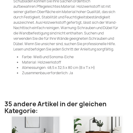
Schubladen können Sie Ihre Sachen ordentlich
aufbewahren.Pflegeleichtes Material: Holzwerkstoff ist mit
seiner glatten Oberfläche ein Material hoher Qualität, das sich
durch Festigkeit, Stabilität und Feuchtigkeitsbeständigkeit
auszeichnet. Aus Holzwerkstoff gefertigt, lässt sich der Wand-
Nachttisch einfach reinigen. Warnung:Schrauben und Dübel für
die Wandbefestigung sind nicht enthalten. Suchen und
verwenden Sie die für Ihre Wände geeigneten Schrauben und
Dübel. Wenn Sie unsicher sind, suchen Sie professionelle Hilfe.
Lesen und befolgen Sie jeden Schritt der Anleitung sorgfältig.
Farbe: Weiß und Sonoma-Eiche
Material: Holzwerkstoff
Abmessungen: 48,5 x 32,5 x 80 cm (B x T x H)
Zusammenbau erforderlich: Ja
35 andere Artikel in der gleichen
Kategorie: