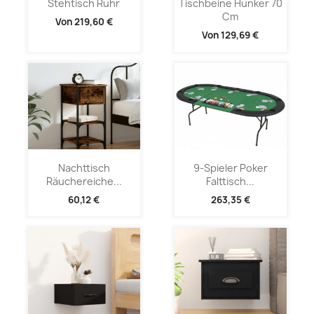
Stehtisch Ruhr
Tischbeine Hunker 70
Cm
Von
219,60 €
Von
129,69 €
Nachttisch
9-Spieler Poker
Räuchereiche...
Falttisch...
60,12 €
263,35 €