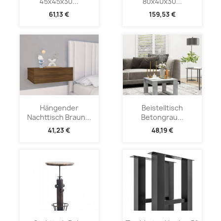
45x45x30...
80x40x30...
61,13 €
159,53 €
Hängender
Beistelltisch
Nachttisch Braun...
Betongrau...
41,23 €
48,19 €