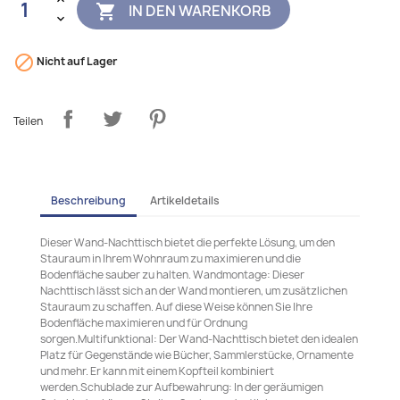
IN DEN WARENKORB


Nicht auf Lager
Teilen
Beschreibung
Artikeldetails
Dieser Wand-Nachttisch bietet die perfekte Lösung, um den
Stauraum in Ihrem Wohnraum zu maximieren und die
Bodenfläche sauber zu halten. Wandmontage: Dieser
Nachttisch lässt sich an der Wand montieren, um zusätzlichen
Stauraum zu schaffen. Auf diese Weise können Sie Ihre
Bodenfläche maximieren und für Ordnung
sorgen.Multifunktional: Der Wand-Nachttisch bietet den idealen
Platz für Gegenstände wie Bücher, Sammlerstücke, Ornamente
und mehr. Er kann mit einem Kopfteil kombiniert
werden.Schublade zur Aufbewahrung: In der geräumigen