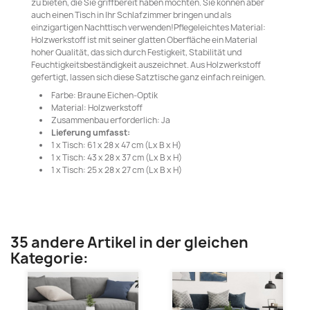
zu bieten, die Sie griffbereit haben möchten. Sie können aber
auch einen Tisch in Ihr Schlafzimmer bringen und als
einzigartigen Nachttisch verwenden!Pflegeleichtes Material:
Holzwerkstoff ist mit seiner glatten Oberfläche ein Material
hoher Qualität, das sich durch Festigkeit, Stabilität und
Feuchtigkeitsbeständigkeit auszeichnet. Aus Holzwerkstoff
gefertigt, lassen sich diese Satztische ganz einfach reinigen.
Farbe: Braune Eichen-Optik
Material: Holzwerkstoff
Zusammenbau erforderlich: Ja
Lieferung umfasst:
1 x Tisch: 61 x 28 x 47 cm (L x B x H)
1 x Tisch: 43 x 28 x 37 cm (L x B x H)
1 x Tisch: 25 x 28 x 27 cm (L x B x H)
35 andere Artikel in der gleichen
Kategorie: