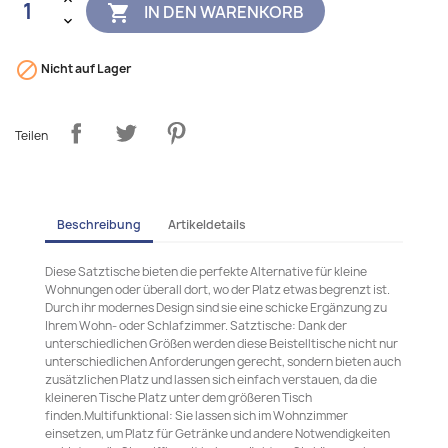
IN DEN WARENKORB


Nicht auf Lager
Teilen
Beschreibung
Artikeldetails
Diese Satztische bieten die perfekte Alternative für kleine
Wohnungen oder überall dort, wo der Platz etwas begrenzt ist.
Durch ihr modernes Design sind sie eine schicke Ergänzung zu
Ihrem Wohn- oder Schlafzimmer. Satztische: Dank der
unterschiedlichen Größen werden diese Beistelltische nicht nur
unterschiedlichen Anforderungen gerecht, sondern bieten auch
zusätzlichen Platz und lassen sich einfach verstauen, da die
kleineren Tische Platz unter dem größeren Tisch
finden.Multifunktional: Sie lassen sich im Wohnzimmer
einsetzen, um Platz für Getränke und andere Notwendigkeiten