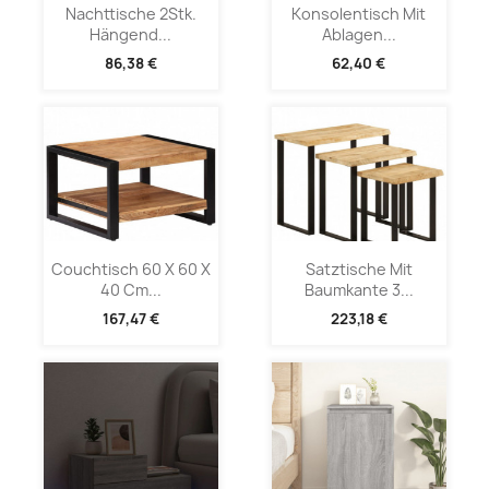
Nachttische 2Stk.
Konsolentisch Mit
Hängend...
Ablagen...
86,38 €
62,40 €
Couchtisch 60 X 60 X
Satztische Mit
40 Cm...
Baumkante 3...
167,47 €
223,18 €