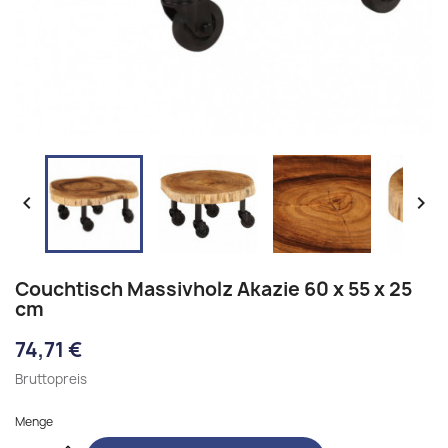


Couchtisch Massivholz Akazie 60 x 55 x 25
cm
74,71 €
Bruttopreis
Menge