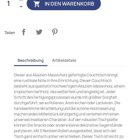
IN DEN WARENKORB

Teilen
Beschreibung
Artikeldetails
Dieser aus Akazien-Massivholz gefertigte Couchtisch bringt
eine rustikale Note in Ihre Einrichtung. Dieser Couchtisch
besteht aus qualitativ hochwertigem Akazien-Massivholz, einem
tropischen Hartholz, das wetterfest und langlebig ist. Jeder
Schritt des Fertigungsprozesses wurde mit größter Sorgfalt
durchgeführt, sei es Polieren, Anstreichen oder Lackieren. Die
handwerkliche Verarbeitung und die schöne Holzmaserung
machen jedes Möbelstück einzigartig und verleihen ihm einen
unverwechselbaren Charakter. Auf der robusten Tischplatte
können Sie Snacks oder andere kleine dekorative Gegenstände
platzieren. Mit 3 flexiblen Rollen ausgestattet, lässt sich der
Tisch ganz einfach umher verschieben. Dieser Tisch ist leicht zu