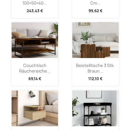
100×50×40...
Cm...
243,43 €
99,62 €
Couchtisch
Beistelltische 3 Stk.
Räuchereiche...
Braun...
69,14 €
112,10 €