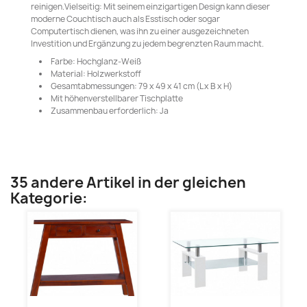
reinigen.Vielseitig: Mit seinem einzigartigen Design kann dieser
moderne Couchtisch auch als Esstisch oder sogar
Computertisch dienen, was ihn zu einer ausgezeichneten
Investition und Ergänzung zu jedem begrenzten Raum macht.
Farbe: Hochglanz-Weiß
Material: Holzwerkstoff
Gesamtabmessungen: 79 x 49 x 41 cm (L x B x H)
Mit höhenverstellbarer Tischplatte
Zusammenbau erforderlich: Ja
35 andere Artikel in der gleichen
Kategorie: