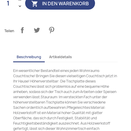
IN DEN WARENKORB

Teilen
Beschreibung
Artikeldetails
Ein wesentlicher Bestandteil eines jeden Wohnraums:
Couchtische! Bringen Sie diesen vielseitigen Couchtisch jetzt in
Ihr Hause! Höhenverstellbar: Die Tischplatte dieses
Couchtisches lässt sich problemlos auf eine bequeme Höhe
anheben, sodass sich der Tisch auch zum Arbeiten oder Speisen
verwenden lässt.Stauraum: Im versteckten Fach unter der
höhenverstellbaren Tischplatte können Sie verschiedene
Sachen ordentlich aufbewahren.Pflegeleichtes Material:
Holzwerkstoff ist ein Material hoher Qualität mit glatter
Oberfläche, das sich durch Festigkeit, Stabilität und
Feuchtigkeitsbeständigkeit auszeichnet. Aus Holzwerkstoff
gefertigt, lässt sich dieser Wohnzimmertisch einfach