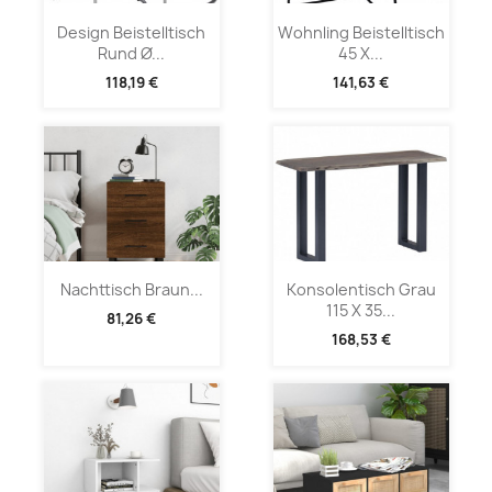
Design Beistelltisch
Wohnling Beistelltisch
Rund Ø...
45 X...
118,19 €
141,63 €
Nachttisch Braun...
Konsolentisch Grau
115 X 35...
81,26 €
168,53 €