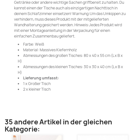
Getränke oder andere wichtige Sachen griffbereit zu halten. Du
kannst einen der Tische auch als einzigartigen Nachttisch in
deinem Schlafzimmer einsetzen! Warnung:Um das Umkippen zu
verhindern, muss dieses Produkt mit der mitgelieferten
Wandhalterung gesichert werden. Hinweis:Jedes Produkt wird
mit einer Montageanleitung in der Verpackung für einen
einfachen Zusammenbau geliefert.
Farbe: Weiß
Material: Massives Kiefernholz
Abmessungen des großen Tisches: 80 x 40 x 55 cm (L x B x
H)
Abmessungen des kleinen Tisches: 30 x 30 x 40 cm (L x B x
H)
Lieferung umfasst:
1 x Großer Tisch
2 x kleiner Tisch
35 andere Artikel in der gleichen
Kategorie: