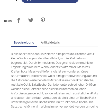
Teilen
Beschreibung
Artikeldetails
Diese Satztische aus Holz bieten eine perfekte Alternative für
kleine Wohnungen oder überall dort, wo der Platz etwas
begrenzt ist. Durch ihr modernes Design sind sie eine schicke
Ergänzung zu deinem Wohn- oder Schlafzimmer. Massives
Kiefernholz: Massives Kiefernholz ist ein wunderschönes
Naturmaterial. Kiefernholz weist eine gerade Maserung auf und
die Aststellen verleihen dem Material seine charakteristische,
rustikale Optik.Satztische: Dank der unterschiedlichen Größen
werden diese Beistelltische nicht nur unterschiedlichen
Anforderungen gerecht, sondern bieten auch zusätzlichen Platz
und lassen sich einfach verstauen, da die kleineren Tische Platz
unter dem größeren Tisch finden.Multifunktionale Tische: Die
Satztische können im Wohnzimmer verwendet werden, um deine