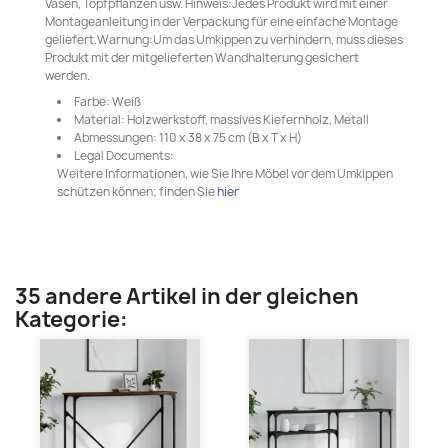
Vasen, Topfpflanzen usw. Hinweis:Jedes Produkt wird mit einer
Montageanleitung in der Verpackung für eine einfache Montage
geliefert.Warnung:Um das Umkippen zu verhindern, muss dieses
Produkt mit der mitgelieferten Wandhalterung gesichert
werden.
Farbe: Weiß
Material: Holzwerkstoff, massives Kiefernholz, Metall
Abmessungen: 110 x 38 x 75 cm (B x T x H)
Legal Documents:
Weitere Informationen, wie Sie Ihre Möbel vor dem Umkippen
schützen können; finden Sie
hier
35 andere Artikel in der gleichen
Kategorie: