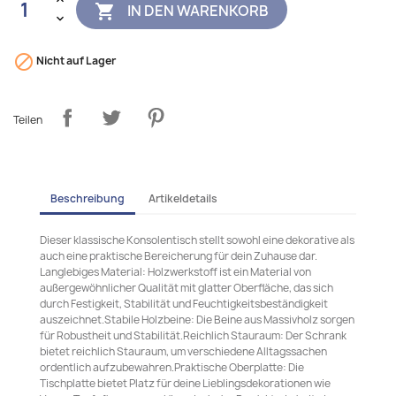
IN DEN WARENKORB


Nicht auf Lager
Teilen
Beschreibung
Artikeldetails
Dieser klassische Konsolentisch stellt sowohl eine dekorative als
auch eine praktische Bereicherung für dein Zuhause dar.
Langlebiges Material: Holzwerkstoff ist ein Material von
außergewöhnlicher Qualität mit glatter Oberfläche, das sich
durch Festigkeit, Stabilität und Feuchtigkeitsbeständigkeit
auszeichnet.Stabile Holzbeine: Die Beine aus Massivholz sorgen
für Robustheit und Stabilität.Reichlich Stauraum: Der Schrank
bietet reichlich Stauraum, um verschiedene Alltagssachen
ordentlich aufzubewahren.Praktische Oberplatte: Die
Tischplatte bietet Platz für deine Lieblingsdekorationen wie