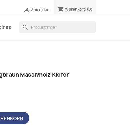
shopping_cart

Warenkorb
(0)
Anmelden
ires
search
igbraun Massivholz Kiefer
ARENKORB