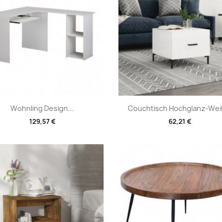
Vorschau
Vorschau


Wohnling Design...
Couchtisch Hochglanz-Weiß
129,57 €
62,21 €