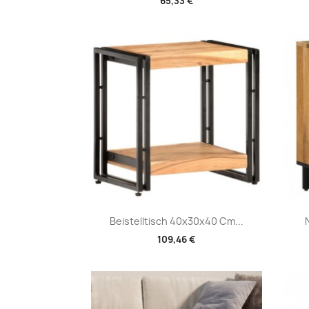
65,33 €
Vorschau

Beistelltisch 40x30x40 Cm...
109,46 €