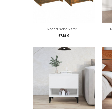
Vorschau

Nachttische 2 Stk....
N
67,18 €