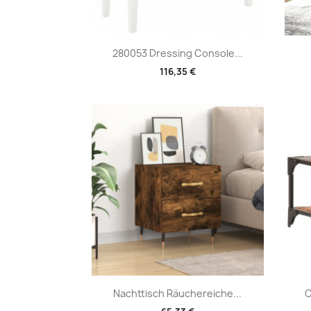
Vorschau

280053 Dressing Console...
116,35 €
Vorschau

Nachttisch Räuchereiche...
C