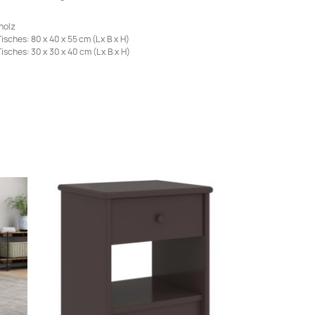
holz
ches: 80 x 40 x 55 cm (L x B x H)
sches: 30 x 30 x 40 cm (L x B x H)