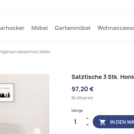
Barhocker
Möbel
Gartenmöbel
Wohnaccesso
onigbraun Massivholz Kiefer
Satztische 3 Stk. Hon
97,20 €
Bruttopreis
Menge
IN DEN W
