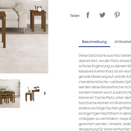
Teilen
Beschreibung
Artikeldet
Diese Satztische aus Holz biete
überall dort, wo der Platz etwas
schicke Ergänzung zu deinem Wo
Massives Kiefernholz ist ein wu
gerade Maserung auf und die Ast
charakteristische, rustikale Op
werden diese Beistelltische nic
sondern bieten auch zusätzliche

kleineren Tische Platz unter dem
Satztische können im Wohnzimm
andere wichtige Sachen griffbere
einzigartigen Nachttisch in de
Umkippen zu verhindern, muss d
gesichert werden. Hinweis:Jedes
Verpackung für einen einfachen