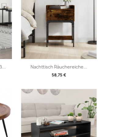
Vorschau

...
Nachttisch Räuchereiche...
58,75 €