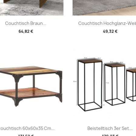
Vorschau
Vorschau


Couchtisch Braun...
Couchtisch Hochglanz-Weiß
64,82 €
49,32 €
Vorschau
Vorschau


ouchtisch 60x60x35 Cm...
Beistelltisch 3er Set...