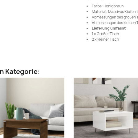
Farbe: Honigbraun
Material: Massives Kiefern
Abmessungen des großen Tis
Abmessungen des kleinen Ti
Lieferung umfasst:
1 x Großer Tisch
2 x kleiner Tisch
en Kategorie: