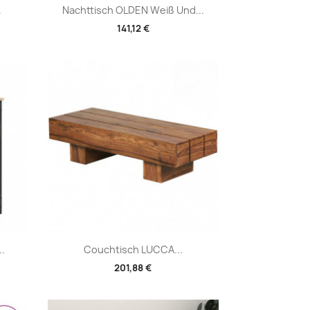
Vorschau

.
Nachttisch OLDEN Weiß Und...
141,12 €
Vorschau

..
Couchtisch LUCCA...
201,88 €