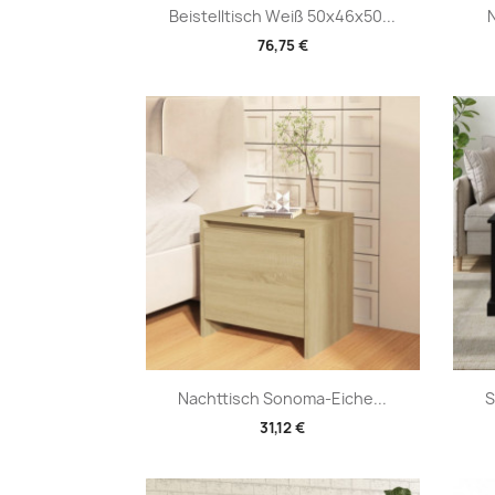
Vorschau

Beistelltisch Weiß 50x46x50...
N
76,75 €
Vorschau

Nachttisch Sonoma-Eiche...
S
31,12 €