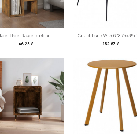
Vorschau
Vorschau


achttisch Räuchereiche...
Couchtisch WL5.678 75x39x7
46,25 €
152,63 €