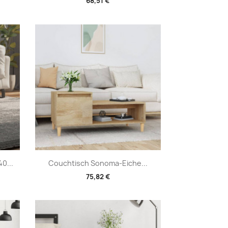
68,51 €
Vorschau

0...
Couchtisch Sonoma-Eiche...
75,82 €