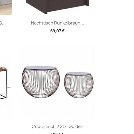
Vorschau

...
Nachttisch Dunkelbraun...
69,07 €
Vorschau

Couchtisch 2 Stk. Golden