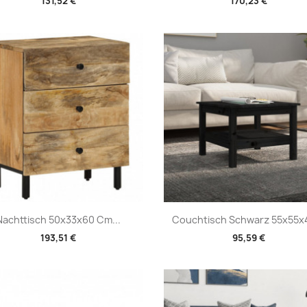
131,52 €
170,23 €
Vorschau
Vorschau


Nachttisch 50x33x60 Cm...
Couchtisch Schwarz 55x55x4
193,51 €
95,59 €