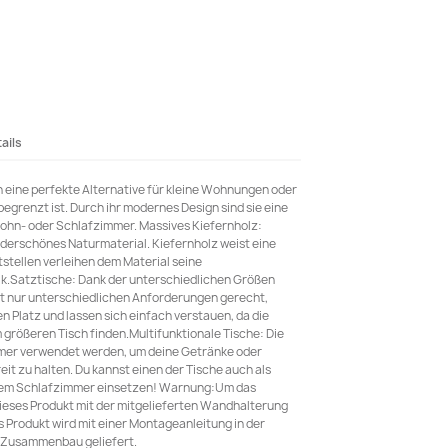
ails
n eine perfekte Alternative für kleine Wohnungen oder
 begrenzt ist. Durch ihr modernes Design sind sie eine
hn- oder Schlafzimmer. Massives Kiefernholz:
nderschönes Naturmaterial. Kiefernholz weist eine
stellen verleihen dem Material seine
tik.Satztische: Dank der unterschiedlichen Größen
ht nur unterschiedlichen Anforderungen gerecht,
n Platz und lassen sich einfach verstauen, da die
 größeren Tisch finden.Multifunktionale Tische: Die
er verwendet werden, um deine Getränke oder
it zu halten. Du kannst einen der Tische auch als
inem Schlafzimmer einsetzen! Warnung:Um das
ieses Produkt mit der mitgelieferten Wandhalterung
 Produkt wird mit einer Montageanleitung in der
 Zusammenbau geliefert.