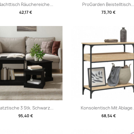
Vorschau
Vorschau


achttisch Räuchereiche...
ProGarden Beistelltisch..
42,17 €
73,70 €
Vorschau
Vorschau


atztische 3 Stk. Schwarz...
Konsolentisch Mit Ablage.
95,40 €
68,54 €