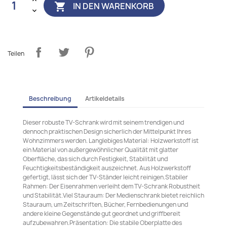
IN DEN WARENKORB

Teilen
Beschreibung
Artikeldetails
Dieser robuste TV-Schrank wird mit seinem trendigen und
dennoch praktischen Design sicherlich der Mittelpunkt Ihres
Wohnzimmers werden. Langlebiges Material: Holzwerkstoff ist
ein Material von außergewöhnlicher Qualität mit glatter
Oberfläche, das sich durch Festigkeit, Stabilität und
Feuchtigkeitsbeständigkeit auszeichnet. Aus Holzwerkstoff
gefertigt, lässt sich der TV-Ständer leicht reinigen.Stabiler
Rahmen: Der Eisenrahmen verleiht dem TV-Schrank Robustheit
und Stabilität.Viel Stauraum: Der Medienschrank bietet reichlich
Stauraum, um Zeitschriften, Bücher, Fernbedienungen und
andere kleine Gegenstände gut geordnet und griffbereit
aufzubewahren.Präsentation: Die stabile Oberplatte des