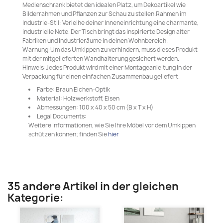
Medienschrank bietet den idealen Platz, um Dekoartikel wie
Bilderrahmen und Pflanzen zur Schau zu stellen.Rahmen im
Industrie-Stil: Verleihe deiner Inneneinrichtung eine charmante,
industrielle Note. Der Tisch bringt das inspirierte Design alter
Fabriken und Industrieräume in deinen Wohnbereich.
Warnung:Um das Umkippen zu verhindern, muss dieses Produkt
mit der mitgelieferten Wandhalterung gesichert werden.
Hinweis:Jedes Produkt wird mit einer Montageanleitung in der
Verpackung für einen einfachen Zusammenbau geliefert.
Farbe: Braun Eichen-Optik
Material: Holzwerkstoff, Eisen
Abmessungen: 100 x 40 x 50 cm (B x T x H)
Legal Documents:
Weitere Informationen, wie Sie Ihre Möbel vor dem Umkippen
schützen können; finden Sie
hier
35 andere Artikel in der gleichen
Kategorie: