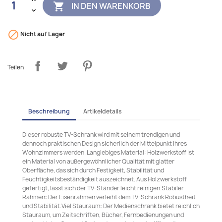
IN DEN WARENKORB


Nicht auf Lager
Teilen
Beschreibung
Artikeldetails
Dieser robuste TV-Schrank wird mit seinem trendigen und
dennoch praktischen Design sicherlich der Mittelpunkt Ihres
Wohnzimmers werden. Langlebiges Material: Holzwerkstoff ist
ein Material von außergewöhnlicher Qualität mit glatter
Oberfläche, das sich durch Festigkeit, Stabilität und
Feuchtigkeitsbeständigkeit auszeichnet. Aus Holzwerkstoff
gefertigt, lässt sich der TV-Ständer leicht reinigen.Stabiler
Rahmen: Der Eisenrahmen verleiht dem TV-Schrank Robustheit
und Stabilität.Viel Stauraum: Der Medienschrank bietet reichlich
Stauraum, um Zeitschriften, Bücher, Fernbedienungen und