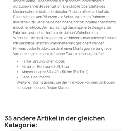
andere kleine Gegenstände gut geordnet und griffbereit
aufzubewahren.Präsentation: Die stabile Oberplatte des
Medienschrank bietet den idealen Platz, um Dekoartikel wie
Bilderrahmen und Pflanzen zur Schau zu stellen.Rahmen im
Industrie-Stil: Verleihe deiner Inneneinrichtung eine charmante,
industrielle Note. Der Tisch bringt das inspirierte Design alter
Fabriken und Industrieräume in deinen Wohnbereich.
Warnung:Um das Umkippen zu verhindern, muss dieses Produkt
mit der mitgelieferten Wandhalterung gesichert werden.
Hinweis:Jedes Produkt wird mit einer Montageanleitung in der
Verpackung für einen einfachen Zusammenbau geliefert.
Farbe: Braun Eichen-Optik
Material: Holzwerkstoff, Eisen
Abmessungen: 60 x 40 x 50 cm (B x T x H)
Legal Documents:
Weitere Informationen, wie Sie Ihre Möbel vor dem Umkippen
schützen können; finden Sie
hier
35 andere Artikel in der gleichen
Kategorie: