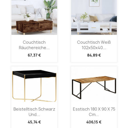
Couchtisch
Couchtisch Weiß
Räuchereiche...
102x50x40...
67,37 €
84,89 €
Beistelltisch Schwarz
Esstisch 180 X 90 X 75
Und...
Cm...
45,74 €
406,15 €