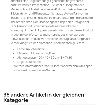
andere kleine Gegenstände gut geordnet und griffbereit
aufzubewahren.Präsentation: Die stabile Oberplatte des
Medienschrank bietet den idealen Platz, um Dekoartikel wie
Bilderrahmen und Pflanzen zur Schau zu stellen.Rahmen im
Industrie-Stil: Verleihe deiner Inneneinrichtung eine charmante,
industrielle Note. Der Tisch bringt das inspirierte Design alter
Fabriken und Industrieräume in deinen Wohnbereich.
Warnung:Um das Umkippen zu verhindern, muss dieses Produkt
mit der mitgelieferten Wandhalterung gesichert werden.
Hinweis:Jedes Produkt wird mit einer Montageanleitung in der
Verpackung für einen einfachen Zusammenbau geliefert.
Farbe: Räuchereiche
Material: Holzwerkstoff, Eisen
Abmessungen: 100 x 40 x 50 cm (B x T x H)
Legal Documents:
Weitere Informationen, wie Sie Ihre Möbel vor dem Umkippen
schützen können; finden Sie
hier
35 andere Artikel in der gleichen
Kategorie: