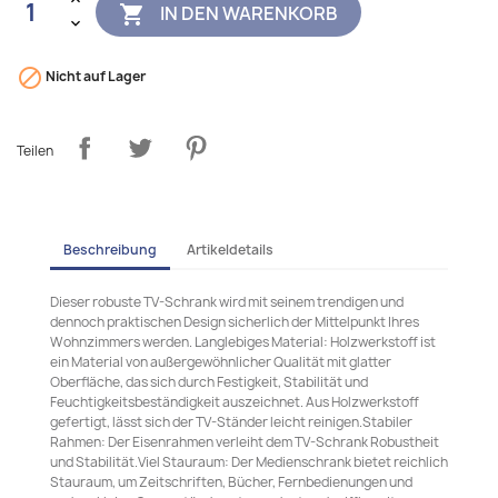
IN DEN WARENKORB


Nicht auf Lager
Teilen
Beschreibung
Artikeldetails
Dieser robuste TV-Schrank wird mit seinem trendigen und
dennoch praktischen Design sicherlich der Mittelpunkt Ihres
Wohnzimmers werden. Langlebiges Material: Holzwerkstoff ist
ein Material von außergewöhnlicher Qualität mit glatter
Oberfläche, das sich durch Festigkeit, Stabilität und
Feuchtigkeitsbeständigkeit auszeichnet. Aus Holzwerkstoff
gefertigt, lässt sich der TV-Ständer leicht reinigen.Stabiler
Rahmen: Der Eisenrahmen verleiht dem TV-Schrank Robustheit
und Stabilität.Viel Stauraum: Der Medienschrank bietet reichlich
Stauraum, um Zeitschriften, Bücher, Fernbedienungen und