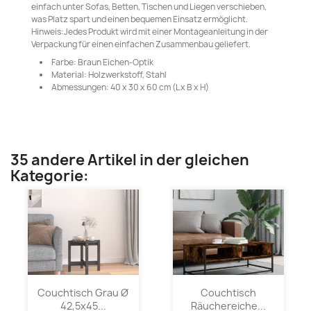
einfach unter Sofas, Betten, Tischen und Liegen verschieben,
was Platz spart und einen bequemen Einsatz ermöglicht.
Hinweis:Jedes Produkt wird mit einer Montageanleitung in der
Verpackung für einen einfachen Zusammenbau geliefert.
Farbe: Braun Eichen-Optik
Material: Holzwerkstoff, Stahl
Abmessungen: 40 x 30 x 60 cm (L x B x H)
35 andere Artikel in der gleichen
Kategorie:
Couchtisch Grau Ø
Couchtisch
42,5x45...
Räuchereiche...