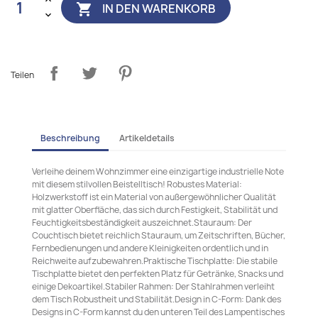
IN DEN WARENKORB

Teilen
Beschreibung
Artikeldetails
Verleihe deinem Wohnzimmer eine einzigartige industrielle Note
mit diesem stilvollen Beistelltisch! Robustes Material:
Holzwerkstoff ist ein Material von außergewöhnlicher Qualität
mit glatter Oberfläche, das sich durch Festigkeit, Stabilität und
Feuchtigkeitsbeständigkeit auszeichnet.Stauraum: Der
Couchtisch bietet reichlich Stauraum, um Zeitschriften, Bücher,
Fernbedienungen und andere Kleinigkeiten ordentlich und in
Reichweite aufzubewahren.Praktische Tischplatte: Die stabile
Tischplatte bietet den perfekten Platz für Getränke, Snacks und
einige Dekoartikel.Stabiler Rahmen: Der Stahlrahmen verleiht
dem Tisch Robustheit und Stabilität.Design in C-Form: Dank des
Designs in C-Form kannst du den unteren Teil des Lampentisches