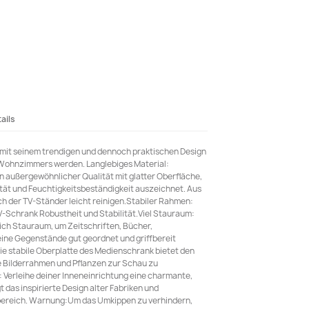
ails
 mit seinem trendigen und dennoch praktischen Design
s Wohnzimmers werden. Langlebiges Material:
on außergewöhnlicher Qualität mit glatter Oberfläche,
lität und Feuchtigkeitsbeständigkeit auszeichnet. Aus
ich der TV-Ständer leicht reinigen.Stabiler Rahmen:
-Schrank Robustheit und Stabilität.Viel Stauraum:
ich Stauraum, um Zeitschriften, Bücher,
ine Gegenstände gut geordnet und griffbereit
e stabile Oberplatte des Medienschrank bietet den
ie Bilderrahmen und Pflanzen zur Schau zu
: Verleihe deiner Inneneinrichtung eine charmante,
gt das inspirierte Design alter Fabriken und
bereich. Warnung:Um das Umkippen zu verhindern,