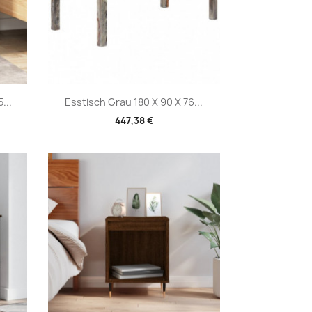
Vorschau

...
Esstisch Grau 180 X 90 X 76...
447,38 €