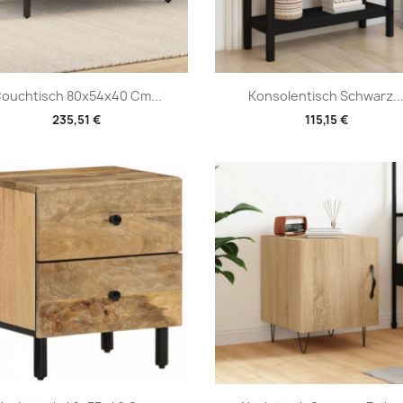
Vorschau
Vorschau


ouchtisch 80x54x40 Cm...
Konsolentisch Schwarz..
235,51 €
115,15 €