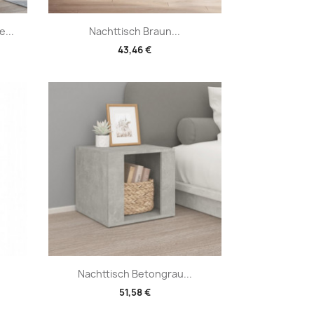
Vorschau

...
Nachttisch Braun...
43,46 €
Vorschau

Nachttisch Betongrau...
51,58 €