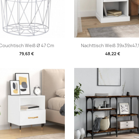
Vorschau
Vorschau


Couchtisch Weiß Ø 47 Cm
Nachttisch Weiß 39x39x47,5
79,63 €
48,22 €