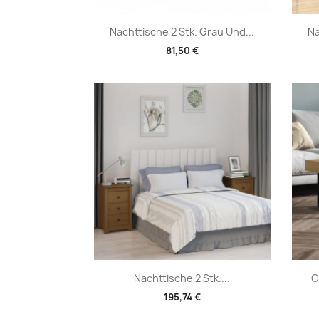
Vorschau

Nachttische 2 Stk. Grau Und...
Na
81,50 €
Vorschau

Nachttische 2 Stk....
C
195,74 €