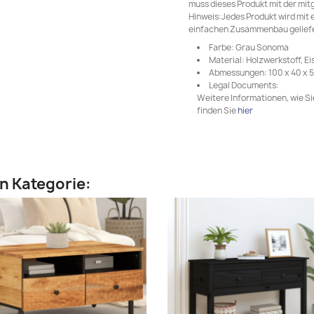
muss dieses Produkt mit der mi
Hinweis:Jedes Produkt wird mit 
einfachen Zusammenbau geliefe
Farbe: Grau Sonoma
Material: Holzwerkstoff, Ei
Abmessungen: 100 x 40 x 50
Legal Documents:
Weitere Informationen, wie S
finden Sie
hier
en Kategorie: