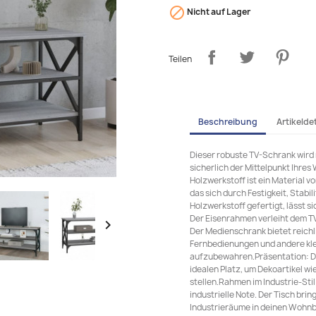

Nicht auf Lager
Teilen
Beschreibung
Artikeldet
Dieser robuste TV-Schrank wird
sicherlich der Mittelpunkt Ihre
Holzwerkstoff ist ein Material v
das sich durch Festigkeit, Stabi
Holzwerkstoff gefertigt, lässt s
Der Eisenrahmen verleiht dem TV

Der Medienschrank bietet reichl
Fernbedienungen und andere kle
aufzubewahren.Präsentation: Di
idealen Platz, um Dekoartikel w
stellen.Rahmen im Industrie-Stil
industrielle Note. Der Tisch brin
Industrieräume in deinen Wohn