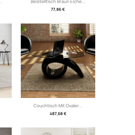
Vorschau

..
Beistelltisch Braun Eiche...
77,86 €
Vorschau

Couchtisch Mit Ovaler...
487,68 €