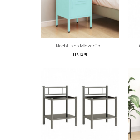
Vorschau

Nachttisch Minzgrün...
117,12 €