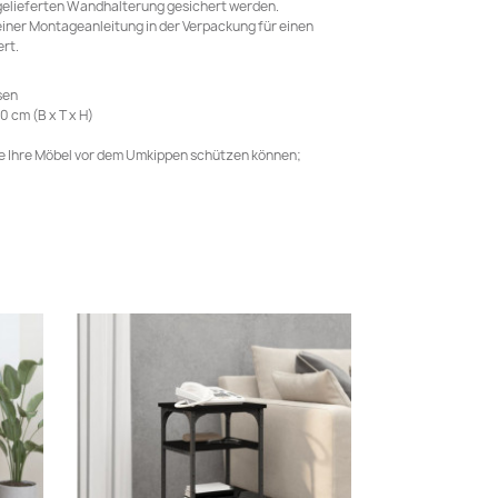
tgelieferten Wandhalterung gesichert werden.
einer Montageanleitung in der Verpackung für einen
rt.
sen
 cm (B x T x H)
ie Ihre Möbel vor dem Umkippen schützen können;