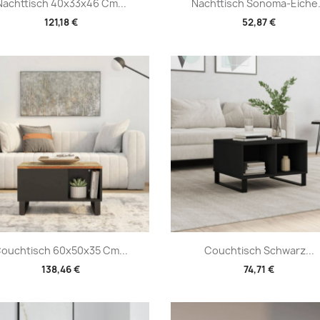
Vorschau
Vorschau


Nachttisch 40x33x46 Cm...
Nachttisch Sonoma-Eiche.
121,18 €
52,87 €
Vorschau
Vorschau


ouchtisch 60x50x35 Cm...
Couchtisch Schwarz...
138,46 €
74,71 €