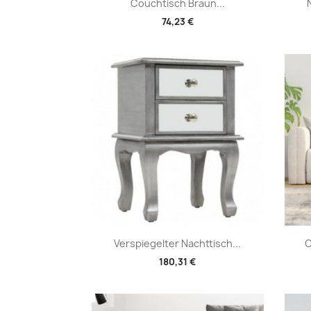
Vorschau

Couchtisch Braun...
74,23 €
Vorschau

Verspiegelter Nachttisch...
C
180,31 €