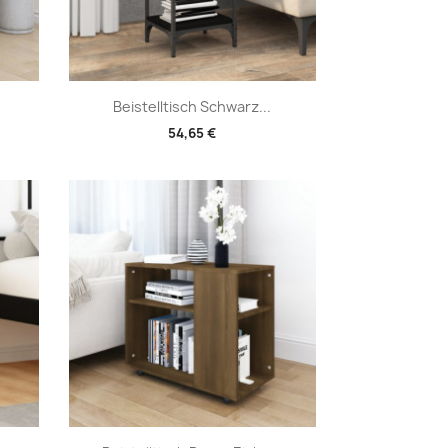
Vorschau

.
Beistelltisch Schwarz...
54,65 €