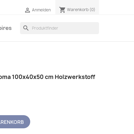
shopping_cart

Warenkorb
(0)
Anmelden
ires
search
oma 100x40x50 cm Holzwerkstoff
ARENKORB