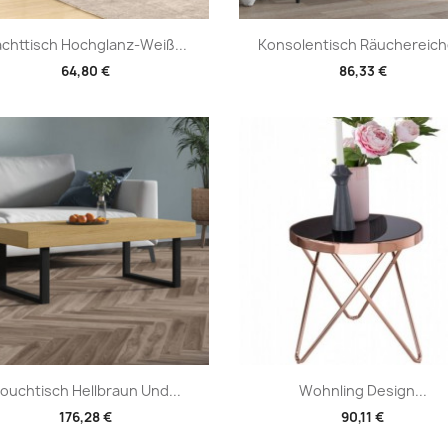
Vorschau
Vorschau


chttisch Hochglanz-Weiß...
Konsolentisch Räuchereiche
64,80 €
86,33 €
Vorschau
Vorschau


ouchtisch Hellbraun Und...
Wohnling Design...
176,28 €
90,11 €