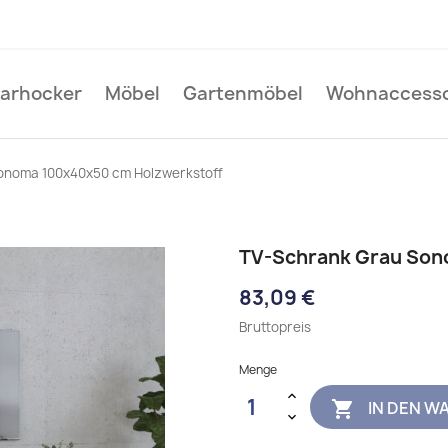
Barhocker
Möbel
Gartenmöbel
Wohnaccesso
onoma 100x40x50 cm Holzwerkstoff
TV-Schrank Grau Son
83,09 €
Bruttopreis
Menge
IN DEN W
