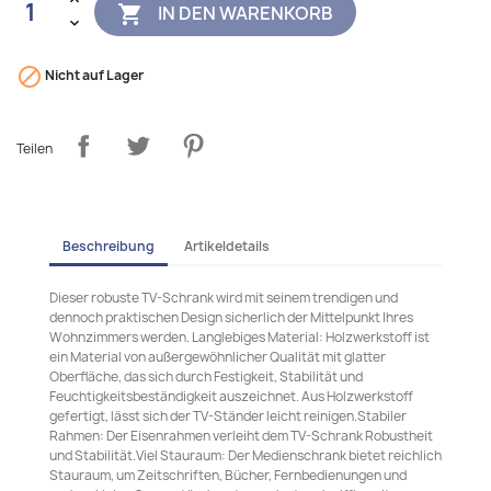
IN DEN WARENKORB


Nicht auf Lager
Teilen
Beschreibung
Artikeldetails
Dieser robuste TV-Schrank wird mit seinem trendigen und
dennoch praktischen Design sicherlich der Mittelpunkt Ihres
Wohnzimmers werden. Langlebiges Material: Holzwerkstoff ist
ein Material von außergewöhnlicher Qualität mit glatter
Oberfläche, das sich durch Festigkeit, Stabilität und
Feuchtigkeitsbeständigkeit auszeichnet. Aus Holzwerkstoff
gefertigt, lässt sich der TV-Ständer leicht reinigen.Stabiler
Rahmen: Der Eisenrahmen verleiht dem TV-Schrank Robustheit
und Stabilität.Viel Stauraum: Der Medienschrank bietet reichlich
Stauraum, um Zeitschriften, Bücher, Fernbedienungen und