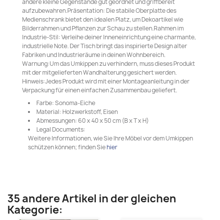
andere kleine Gegenstände gut geordnet und griffbereit
aufzubewahren.Präsentation: Die stabile Oberplatte des
Medienschrank bietet den idealen Platz, um Dekoartikel wie
Bilderrahmen und Pflanzen zur Schau zu stellen.Rahmen im
Industrie-Stil: Verleihe deiner Inneneinrichtung eine charmante,
industrielle Note. Der Tisch bringt das inspirierte Design alter
Fabriken und Industrieräume in deinen Wohnbereich.
Warnung:Um das Umkippen zu verhindern, muss dieses Produkt
mit der mitgelieferten Wandhalterung gesichert werden.
Hinweis:Jedes Produkt wird mit einer Montageanleitung in der
Verpackung für einen einfachen Zusammenbau geliefert.
Farbe: Sonoma-Eiche
Material: Holzwerkstoff, Eisen
Abmessungen: 60 x 40 x 50 cm (B x T x H)
Legal Documents:
Weitere Informationen, wie Sie Ihre Möbel vor dem Umkippen
schützen können; finden Sie
hier
35 andere Artikel in der gleichen
Kategorie: