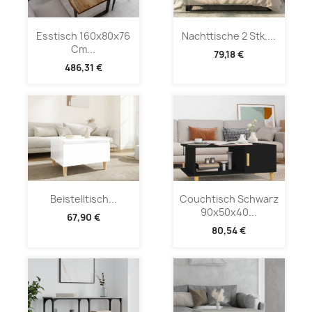
Esstisch 160x80x76
Nachttische 2 Stk....
Cm...
79,18 €
486,31 €
Beistelltisch...
Couchtisch Schwarz
90x50x40...
67,90 €
80,54 €