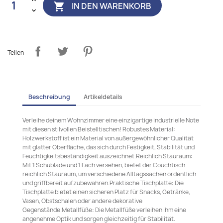
IN DEN WARENKORB

Teilen
Beschreibung
Artikeldetails
Verleihe deinem Wohnzimmer eine einzigartige industrielle Note
mit diesen stilvollen Beistelltischen! Robustes Material:
Holzwerkstoff ist ein Material von außergewöhnlicher Qualität
mit glatter Oberfläche, das sich durch Festigkeit, Stabilität und
Feuchtigkeitsbeständigkeit auszeichnet.Reichlich Stauraum:
Mit 1 Schublade und 1 Fach versehen, bietet der Couchtisch
reichlich Stauraum, um verschiedene Alltagssachen ordentlich
und griffbereit aufzubewahren.Praktische Tischplatte: Die
Tischplatte bietet einen sicheren Platz für Snacks, Getränke,
Vasen, Obstschalen oder andere dekorative
Gegenstände.Metallfüße: Die Metallfüße verleihen ihm eine
angenehme Optik und sorgen gleichzeitig für Stabilität.