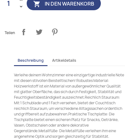
IN DEN WARENKORB

Teilen
Beschreibung
Artikeldetails
Verleihe deinem Wohnzimmer eine einzigartige industrielle Note
mit diesen stilvollen Beistelltischen! Robustes Material:
Holzwerkstoff ist ein Material von außergewöhnlicher Qualität
mit glatter Oberfläche, das sich durch Festigkeit, Stabilität und
Feuchtigkeitsbeständigkeit auszeichnet.Reichlich Stauraum:
Mit 1 Schublade und 1 Fach versehen, bietet der Couchtisch
reichlich Stauraum, um verschiedene Alltagssachen ordentlich
und griffbereit aufzubewahren.Praktische Tischplatte: Die
Tischplatte bietet einen sicheren Platz für Snacks, Getränke,
Vasen, Obstschalen oder andere dekorative
Gegenstände.Metallfüße: Die Metallfüße verleihen ihm eine
angenehme Optik und sorgen gleichzeitig für Stabilität.