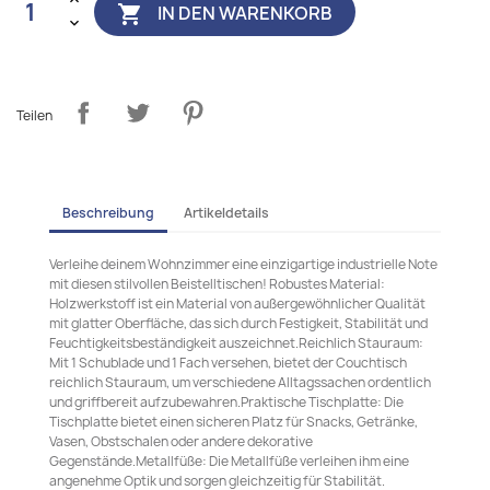
IN DEN WARENKORB

Teilen
Beschreibung
Artikeldetails
Verleihe deinem Wohnzimmer eine einzigartige industrielle Note
mit diesen stilvollen Beistelltischen! Robustes Material:
Holzwerkstoff ist ein Material von außergewöhnlicher Qualität
mit glatter Oberfläche, das sich durch Festigkeit, Stabilität und
Feuchtigkeitsbeständigkeit auszeichnet.Reichlich Stauraum:
Mit 1 Schublade und 1 Fach versehen, bietet der Couchtisch
reichlich Stauraum, um verschiedene Alltagssachen ordentlich
und griffbereit aufzubewahren.Praktische Tischplatte: Die
Tischplatte bietet einen sicheren Platz für Snacks, Getränke,
Vasen, Obstschalen oder andere dekorative
Gegenstände.Metallfüße: Die Metallfüße verleihen ihm eine
angenehme Optik und sorgen gleichzeitig für Stabilität.