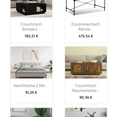
Couchtisch
Esszimmertisch
Schwarz...
Altholz...
182,21 €
472,54 €
Nachttische 2 Stk....
Couchtisch
Räuchereiche...
91,25 €
90,36 €