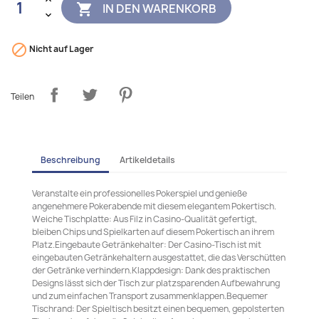
IN DEN WARENKORB


Nicht auf Lager
Teilen
Beschreibung
Artikeldetails
Veranstalte ein professionelles Pokerspiel und genieße
angenehmere Pokerabende mit diesem elegantem Pokertisch.
Weiche Tischplatte: Aus Filz in Casino-Qualität gefertigt,
bleiben Chips und Spielkarten auf diesem Pokertisch an ihrem
Platz.Eingebaute Getränkehalter: Der Casino-Tisch ist mit
eingebauten Getränkehaltern ausgestattet, die das Verschütten
der Getränke verhindern.Klappdesign: Dank des praktischen
Designs lässt sich der Tisch zur platzsparenden Aufbewahrung
und zum einfachen Transport zusammenklappen.Bequemer
Tischrand: Der Spieltisch besitzt einen bequemen, gepolsterten