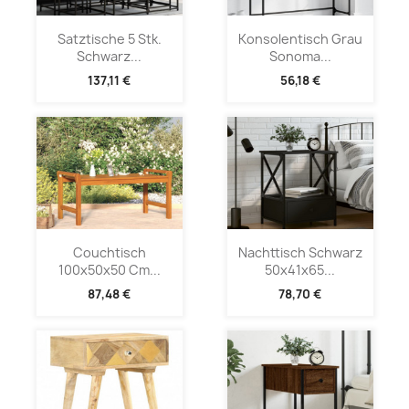
Satztische 5 Stk.
Konsolentisch Grau
Schwarz...
Sonoma...
137,11 €
56,18 €
Couchtisch
Nachttisch Schwarz
100x50x50 Cm...
50x41x65...
87,48 €
78,70 €