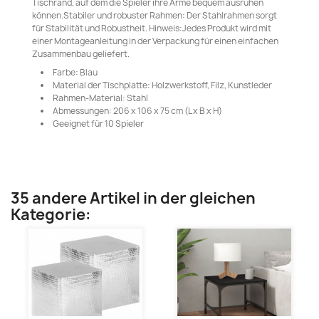
Tischrand, auf dem die Spieler ihre Arme bequem ausruhen
können.Stabiler und robuster Rahmen: Der Stahlrahmen sorgt
für Stabilität und Robustheit. Hinweis:Jedes Produkt wird mit
einer Montageanleitung in der Verpackung für einen einfachen
Zusammenbau geliefert.
Farbe: Blau
Material der Tischplatte: Holzwerkstoff, Filz, Kunstleder
Rahmen-Material: Stahl
Abmessungen: 206 x 106 x 75 cm (L x B x H)
Geeignet für 10 Spieler
35 andere Artikel in der gleichen
Kategorie: