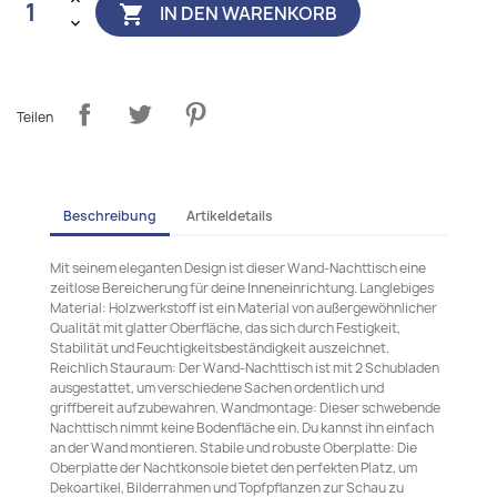
IN DEN WARENKORB

Teilen
Beschreibung
Artikeldetails
Mit seinem eleganten Design ist dieser Wand-Nachttisch eine
zeitlose Bereicherung für deine Inneneinrichtung. Langlebiges
Material: Holzwerkstoff ist ein Material von außergewöhnlicher
Qualität mit glatter Oberfläche, das sich durch Festigkeit,
Stabilität und Feuchtigkeitsbeständigkeit auszeichnet.
Reichlich Stauraum: Der Wand-Nachttisch ist mit 2 Schubladen
ausgestattet, um verschiedene Sachen ordentlich und
griffbereit aufzubewahren. Wandmontage: Dieser schwebende
Nachttisch nimmt keine Bodenfläche ein. Du kannst ihn einfach
an der Wand montieren. Stabile und robuste Oberplatte: Die
Oberplatte der Nachtkonsole bietet den perfekten Platz, um
Dekoartikel, Bilderrahmen und Topfpflanzen zur Schau zu