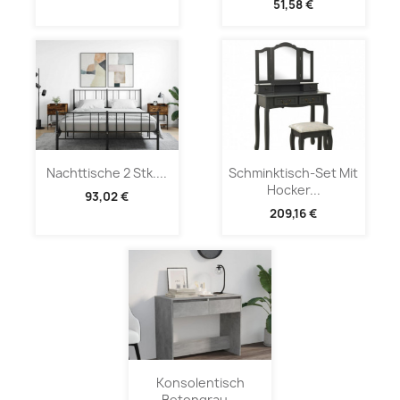
51,58 €
Nachttische 2 Stk....
Schminktisch-Set Mit
Hocker...
93,02 €
209,16 €
Konsolentisch
Betongrau...