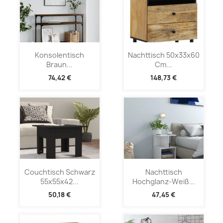
Konsolentisch
Nachttisch 50x33x60
Braun...
Cm...
74,42 €
148,73 €
Couchtisch Schwarz
Nachttisch
55x55x42...
Hochglanz-Weiß...
50,18 €
47,45 €