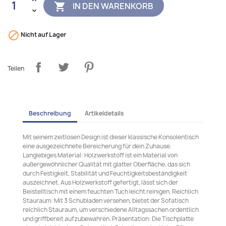
IN DEN WARENKORB


Nicht auf Lager
Teilen
Beschreibung
Artikeldetails
Mit seinem zeitlosen Design ist dieser klassische Konsolentisch
eine ausgezeichnete Bereicherung für dein Zuhause.
Langlebiges Material: Holzwerkstoff ist ein Material von
außergewöhnlicher Qualität mit glatter Oberfläche, das sich
durch Festigkeit, Stabilität und Feuchtigkeitsbeständigkeit
auszeichnet. Aus Holzwerkstoff gefertigt, lässt sich der
Beistelltisch mit einem feuchten Tuch leicht reinigen. Reichlich
Stauraum: Mit 3 Schubladen versehen, bietet der Sofatisch
reichlich Stauraum, um verschiedene Alltagssachen ordentlich
und griffbereit aufzubewahren. Präsentation: Die Tischplatte