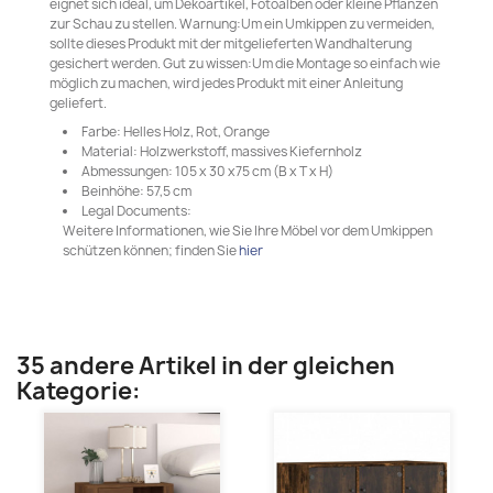
eignet sich ideal, um Dekoartikel, Fotoalben oder kleine Pflanzen
zur Schau zu stellen. Warnung:Um ein Umkippen zu vermeiden,
sollte dieses Produkt mit der mitgelieferten Wandhalterung
gesichert werden. Gut zu wissen:Um die Montage so einfach wie
möglich zu machen, wird jedes Produkt mit einer Anleitung
geliefert.
Farbe: Helles Holz, Rot, Orange
Material: Holzwerkstoff, massives Kiefernholz
Abmessungen: 105 x 30 x75 cm (B x T x H)
Beinhöhe: 57,5 cm
Legal Documents:
Weitere Informationen, wie Sie Ihre Möbel vor dem Umkippen
schützen können; finden Sie
hier
35 andere Artikel in der gleichen
Kategorie: