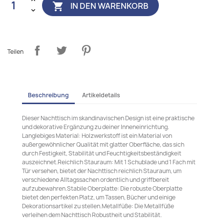
IN DEN WARENKORB

Teilen
Beschreibung
Artikeldetails
Dieser Nachttisch im skandinavischen Design ist eine praktische
und dekorative Ergänzung zu deiner Inneneinrichtung.
Langlebiges Material: Holzwerkstoff ist ein Material von
außergewöhnlicher Qualität mit glatter Oberfläche, das sich
durch Festigkeit, Stabilität und Feuchtigkeitsbeständigkeit
auszeichnet.Reichlich Stauraum: Mit 1 Schublade und 1 Fach mit
Tür versehen, bietet der Nachttisch reichlich Stauraum, um
verschiedene Alltagssachen ordentlich und griffbereit
aufzubewahren.Stabile Oberplatte: Die robuste Oberplatte
bietet den perfekten Platz, um Tassen, Bücher und einige
Dekorationsartikel zu stellen.Metallfüße: Die Metallfüße
verleihen dem Nachttisch Robustheit und Stabilität.