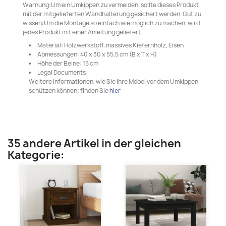
Warnung:Um ein Umkippen zu vermeiden, sollte dieses Produkt
mit der mitgelieferten Wandhalterung gesichert werden. Gut zu
wissen:Um die Montage so einfach wie möglich zu machen, wird
jedes Produkt mit einer Anleitung geliefert.
Material: Holzwerkstoff, massives Kiefernholz, Eisen
Abmessungen: 40 x 30 x 55,5 cm (B x T x H)
Höhe der Beine: 15 cm
Legal Documents:
Weitere Informationen, wie Sie Ihre Möbel vor dem Umkippen
schützen können; finden Sie
hier
35 andere Artikel in der gleichen
Kategorie: