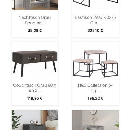
Nachttisch Grau
Esstisch 140x140x75
Sonoma...
Cm...
35,28 €
325,10 €
Couchtisch Grau 80 X
H&S Collection 3-
40 X...
Tlg....
119,95 €
196,22 €