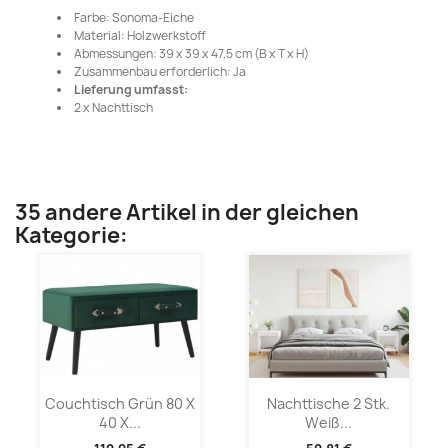
Farbe: Sonoma-Eiche
Material: Holzwerkstoff
Abmessungen: 39 x 39 x 47,5 cm (B x T x H)
Zusammenbau erforderlich: Ja
Lieferung umfasst:
2 x Nachttisch
35 andere Artikel in der gleichen
Kategorie:
Couchtisch Grün 80 X
Nachttische 2 Stk.
40 X...
Weiß...