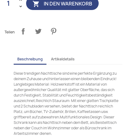
IN DEN WARENKORB

Teilen
Beschreibung
Artikeldetails
Diese trendigen Nachttische sind eine perfekte Ergänzung zu
deinem Zuhause und hinterlassen einen bleibenden Eindruck!
Langlebiges Material: Holzwerkstoff ist ein Material von
außergewöhnlicher Qualität mit glatter Oberfläche, das sich
durch Festigkeit, Stabilität und Feuchtigkeitsbeständigkeit
auszeichnet.Reichlich Stauraum: Mit einer glatten Tischplatte
und 2 Schubladen versehen, bietet der Nachttisch reichlich
Platz, um Bücher, TV-Zubehör, Brillen, Kaffeetassen usw.
griffbereit aufzubewahren.Multifunktionales Design: Dieser
Schrank kann als Nachttisch neben dem Bett, als Beistelltisch
neben der Couch im Wohnzimmer oder als Büroschrank im
Arbeitszimmer dienen.