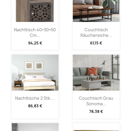
Nachttisch 40×30×50
Couchtisch
Cm...
Räuchereiche...
94,25 €
61,15 €
Nachttische 2 Stk....
Couchtisch Grau
Sonoma...
86,83 €
78,38 €