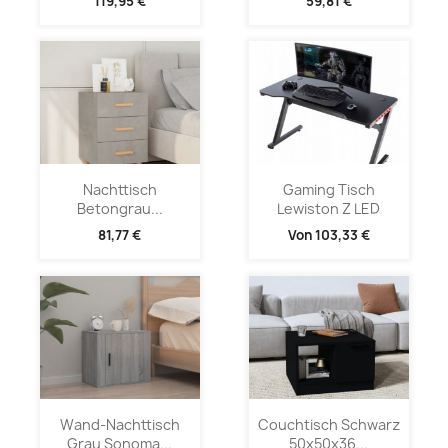
119,95 €
59,81 €
Nachttisch
Gaming Tisch
Betongrau...
Lewiston Z LED
81,77 €
Von
103,33 €
Wand-Nachttisch
Couchtisch Schwarz
Grau Sonoma...
50x50x36...