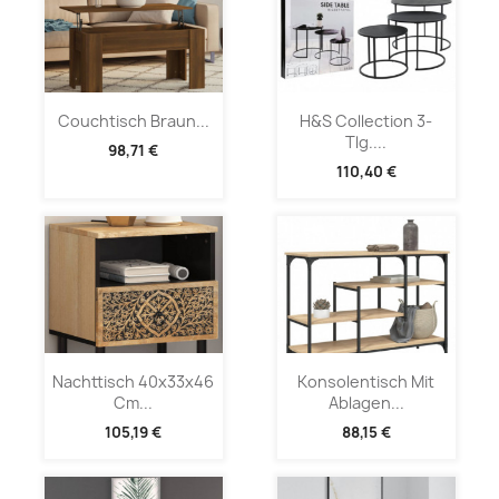
Couchtisch Braun...
H&S Collection 3-
Tlg....
98,71 €
110,40 €
Nachttisch 40x33x46
Konsolentisch Mit
Cm...
Ablagen...
105,19 €
88,15 €