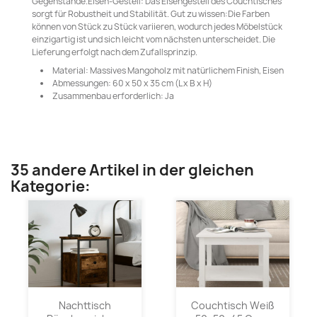
Gegenstände.Eisen-Gestell: Das Eisengestell des Couchtisches
sorgt für Robustheit und Stabilität. Gut zu wissen:Die Farben
können von Stück zu Stück variieren, wodurch jedes Möbelstück
einzigartig ist und sich leicht vom nächsten unterscheidet. Die
Lieferung erfolgt nach dem Zufallsprinzip.
Material: Massives Mangoholz mit natürlichem Finish, Eisen
Abmessungen: 60 x 50 x 35 cm (L x B x H)
Zusammenbau erforderlich: Ja
35 andere Artikel in der gleichen
Kategorie:
Nachttisch
Couchtisch Weiß