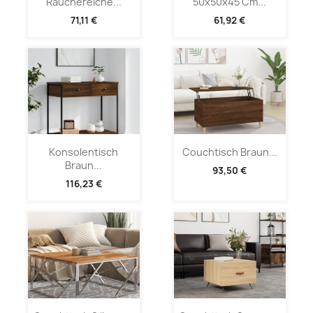
Räuchereiche...
50x50x45 Cm...
71,11 €
61,92 €
Konsolentisch
Couchtisch Braun...
Braun...
93,50 €
116,23 €