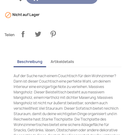

Nicht auf Lager
Teilen
Beschreibung
Artikeldetails
Auf der Suche nach einem Couchtisch für dein Wohnzimmer?
Dann ist dieser Couchtisch eine perfekte Wahl, um deinem
Interieur eine einzigartige Note zu verleihen. Massives
Mangoholz: Dieser Beistelltisch besteht aus massivem
Mangoholz, einem Hartholz mit dichter Maserung. Massives
Mangoholz ist nicht nur äußerst belastbar, sondern auch
verschleißfest.Viel Stauraum: Dieser Sofatisch bietet reichlich
Stauraum, damit du deine wichtigsten Dinge organisiert und in
Reichweite hast.Starke Tischplatte: Die Tischplatte des
Wohnzimmertisches bietet eine sichere Ablagefläche für
Snacks, Getränke, Vasen, Obstschalen oder andere dekorative