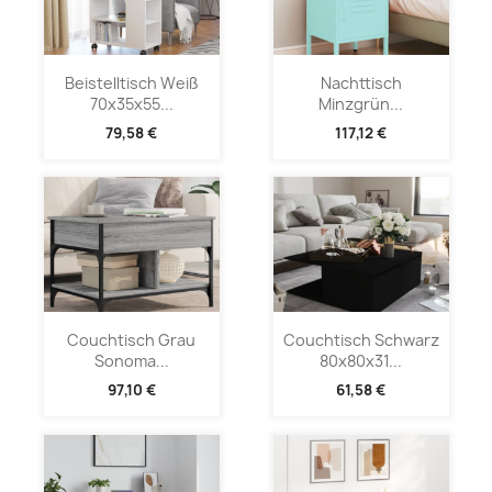
Beistelltisch Weiß
Nachttisch
70x35x55...
Minzgrün...
79,58 €
117,12 €
Couchtisch Grau
Couchtisch Schwarz
Sonoma...
80x80x31...
97,10 €
61,58 €