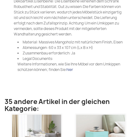
Dekoartikel.Eisenbeine: Die Eisenbeine verleihen dem Schrank
Robustheit und Stabilität. Gut zu wissen:Die Farben können von
Stück zu Stück variieren, wodurch jedes Möbelstück einzigartig
ist und sich leicht vom nächsten unterscheidet. Die Lieferung
erfolgt nach dem Zufallsprinzip. Achtung:Um ein Umkippen zu
vermeiden, sollte dieses Produkt mit der mitgelieferten
Wandhalterung gesichert werden.
Material: Massives Mangoholz mit natürlichem Finish, Eisen
Abmessungen: 60 x 33 x 107 cm (L x B x H)
Zusammenbau erforderlich: Ja
Legal Documents:
Weitere Informationen, wie Sie Ihre Möbel vor dem Umkippen
schützen können; finden Sie
hier
35 andere Artikel in der gleichen
Kategorie: