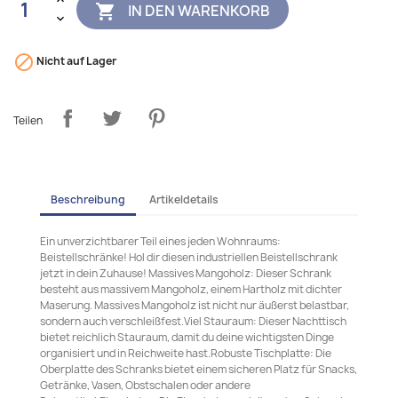
IN DEN WARENKORB


Nicht auf Lager
Teilen
Beschreibung
Artikeldetails
Ein unverzichtbarer Teil eines jeden Wohnraums:
Beistellschränke! Hol dir diesen industriellen Beistellschrank
jetzt in dein Zuhause! Massives Mangoholz: Dieser Schrank
besteht aus massivem Mangoholz, einem Hartholz mit dichter
Maserung. Massives Mangoholz ist nicht nur äußerst belastbar,
sondern auch verschleißfest.Viel Stauraum: Dieser Nachttisch
bietet reichlich Stauraum, damit du deine wichtigsten Dinge
organisiert und in Reichweite hast.Robuste Tischplatte: Die
Oberplatte des Schranks bietet einem sicheren Platz für Snacks,
Getränke, Vasen, Obstschalen oder andere