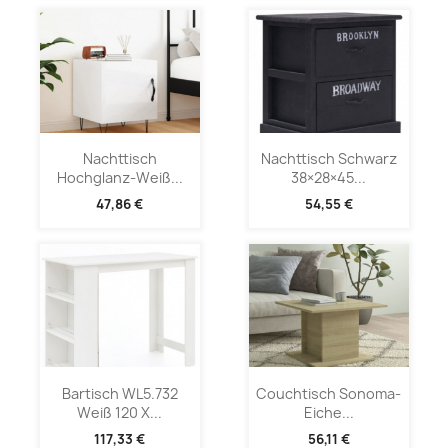
Nachttisch
Nachttisch Schwarz
Hochglanz-Weiß...
38×28×45...
47,86 €
54,55 €
Bartisch WL5.732
Couchtisch Sonoma-
Weiß 120 X...
Eiche...
117,33 €
56,11 €