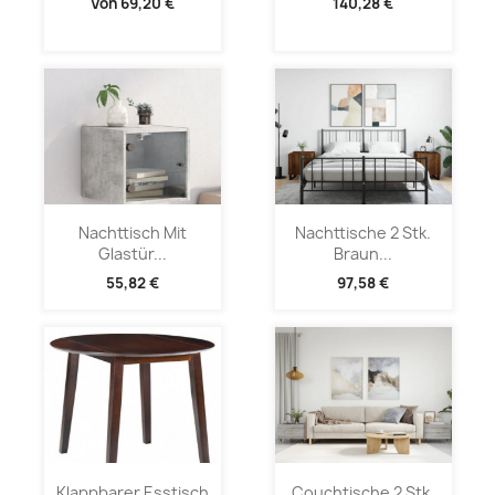
Von
69,20 €
140,28 €
Nachttisch Mit
Nachttische 2 Stk.
Glastür...
Braun...
55,82 €
97,58 €
Klappbarer Esstisch
Couchtische 2 Stk.