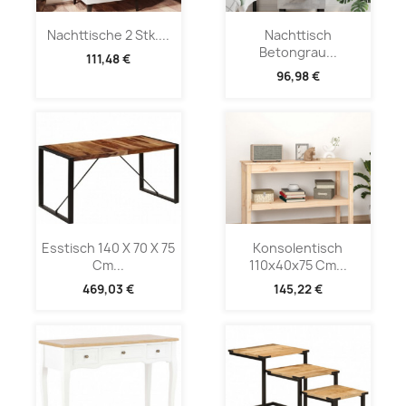
Nachttische 2 Stk....
Nachttisch
Betongrau...
111,48 €
96,98 €
Esstisch 140 X 70 X 75
Konsolentisch
Cm...
110x40x75 Cm...
469,03 €
145,22 €