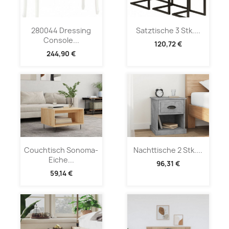
280044 Dressing
Satztische 3 Stk....
Console...
120,72 €
244,90 €
Couchtisch Sonoma-
Nachttische 2 Stk....
Eiche...
96,31 €
59,14 €