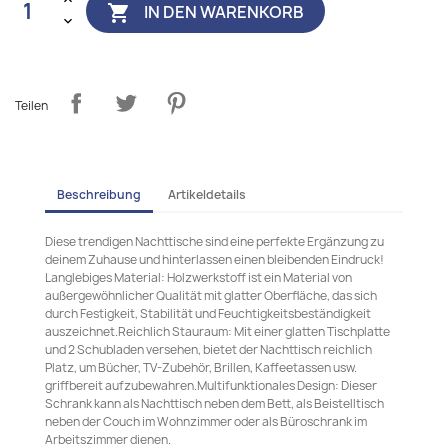
IN DEN WARENKORB

Teilen
Beschreibung
Artikeldetails
Diese trendigen Nachttische sind eine perfekte Ergänzung zu
deinem Zuhause und hinterlassen einen bleibenden Eindruck!
Langlebiges Material: Holzwerkstoff ist ein Material von
außergewöhnlicher Qualität mit glatter Oberfläche, das sich
durch Festigkeit, Stabilität und Feuchtigkeitsbeständigkeit
auszeichnet.Reichlich Stauraum: Mit einer glatten Tischplatte
und 2 Schubladen versehen, bietet der Nachttisch reichlich
Platz, um Bücher, TV-Zubehör, Brillen, Kaffeetassen usw.
griffbereit aufzubewahren.Multifunktionales Design: Dieser
Schrank kann als Nachttisch neben dem Bett, als Beistelltisch
neben der Couch im Wohnzimmer oder als Büroschrank im
Arbeitszimmer dienen.