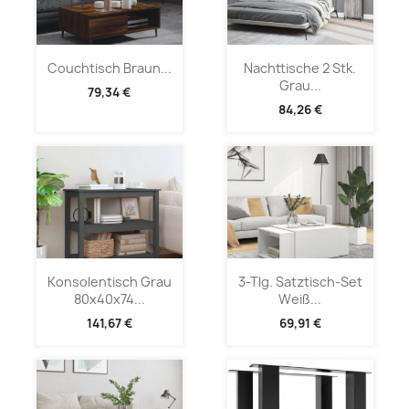
Couchtisch Braun...
Nachttische 2 Stk.
Grau...
79,34 €
84,26 €
Konsolentisch Grau
3-Tlg. Satztisch-Set
80x40x74...
Weiß...
141,67 €
69,91 €