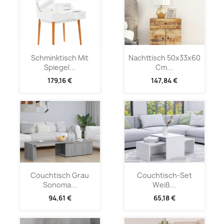
Schminktisch Mit
Nachttisch 50x33x60
Spiegel...
Cm...
179,16 €
147,84 €
Couchtisch Grau
Couchtisch-Set
Sonoma...
Weiß...
94,61 €
65,18 €