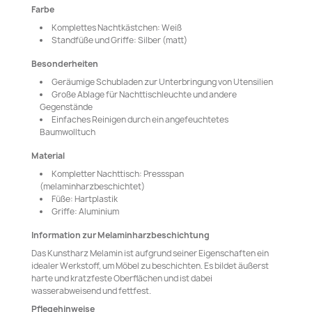
Farbe
Komplettes Nachtkästchen: Weiß
Standfüße und Griffe: Silber (matt)
Besonderheiten
Geräumige Schubladen zur Unterbringung von Utensilien
Große Ablage für Nachttischleuchte und andere
Gegenstände
Einfaches Reinigen durch ein angefeuchtetes
Baumwolltuch
Material
Kompletter Nachttisch: Pressspan
(melaminharzbeschichtet)
Füße: Hartplastik
Griffe: Aluminium
Information zur Melaminharzbeschichtung
Das Kunstharz Melamin ist aufgrund seiner Eigenschaften ein
idealer Werkstoff, um Möbel zu beschichten. Es bildet äußerst
harte und kratzfeste Oberflächen und ist dabei
wasserabweisend und fettfest.
Pflegehinweise