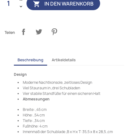
IN DEN WARENKORB

Teilen
Beschreibung
Artikeldetails
Design
Moderne Nachtkonsole, zeitloses Design
Viel Stauraum in ,drei Schubladen
Vier stabile Standfüße für einen sicheren Halt
Abmessungen
Breite: ,45 cm
Höhe: ,54 cm
Tiefe: ,34 cm
Fußhöhe: 4 cm
Innenmaß der Schublade ,B x H x T: 35,5 x 8 x 28,5 ,cm