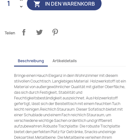
IN DEN WARENKORB

Teilen
Beschreibung
Artikeldetails
Bringe einen Hauch Eleganz in dein Wohnzimmer mit diesem
stilvollen Couchtisch. Langlebiges Material: Holzwerkstoff ist ein
Material von außergewöhnlicher Qualität mit glatter Oberfläche,
das sich durch Festigkeit, Stabilität und
Feuchtigkeitsbeständigkeit auszeichnet. Aus Holzwerkstoff
gefertigt, lässt sich der Beistelltisch mit einem feuchten Tuch
leicht reinigen.Reichlich Stauraum: Dieser Sofatisch bietet mit
einer Schublade und einem Fach reichlich Stauraum, um
verschiedene wichtige Sachen ordentlich und griffbereit
aufzubewahren.Robuste Tischplatte: Die robuste Tischplatte
bietet den perfekten Platz für Getränke, Snacks und einige
Dekoartikel.Metallbeine: Die Metallbeine verleihen Ihrem