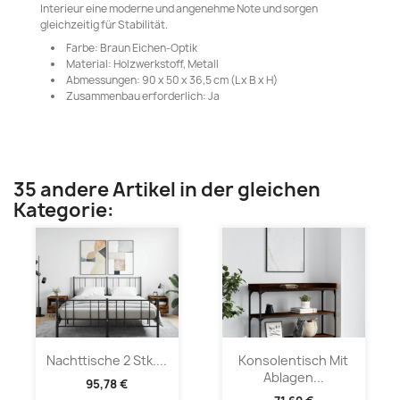
Interieur eine moderne und angenehme Note und sorgen
gleichzeitig für Stabilität.
Farbe: Braun Eichen-Optik
Material: Holzwerkstoff, Metall
Abmessungen: 90 x 50 x 36,5 cm (L x B x H)
Zusammenbau erforderlich: Ja
35 andere Artikel in der gleichen
Kategorie:
Nachttische 2 Stk....
Konsolentisch Mit
Ablagen...
95,78 €