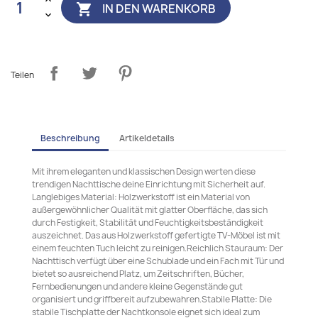
IN DEN WARENKORB

Teilen
Beschreibung
Artikeldetails
Mit ihrem eleganten und klassischen Design werten diese
trendigen Nachttische deine Einrichtung mit Sicherheit auf.
Langlebiges Material: Holzwerkstoff ist ein Material von
außergewöhnlicher Qualität mit glatter Oberfläche, das sich
durch Festigkeit, Stabilität und Feuchtigkeitsbeständigkeit
auszeichnet. Das aus Holzwerkstoff gefertigte TV-Möbel ist mit
einem feuchten Tuch leicht zu reinigen.Reichlich Stauraum: Der
Nachttisch verfügt über eine Schublade und ein Fach mit Tür und
bietet so ausreichend Platz, um Zeitschriften, Bücher,
Fernbedienungen und andere kleine Gegenstände gut
organisiert und griffbereit aufzubewahren.Stabile Platte: Die
stabile Tischplatte der Nachtkonsole eignet sich ideal zum