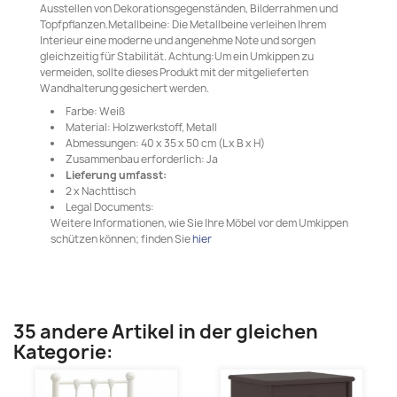
Ausstellen von Dekorationsgegenständen, Bilderrahmen und
Topfpflanzen.Metallbeine: Die Metallbeine verleihen Ihrem
Interieur eine moderne und angenehme Note und sorgen
gleichzeitig für Stabilität. Achtung:Um ein Umkippen zu
vermeiden, sollte dieses Produkt mit der mitgelieferten
Wandhalterung gesichert werden.
Farbe: Weiß
Material: Holzwerkstoff, Metall
Abmessungen: 40 x 35 x 50 cm (L x B x H)
Zusammenbau erforderlich: Ja
Lieferung umfasst:
2 x Nachttisch
Legal Documents:
Weitere Informationen, wie Sie Ihre Möbel vor dem Umkippen
schützen können; finden Sie
hier
35 andere Artikel in der gleichen
Kategorie: