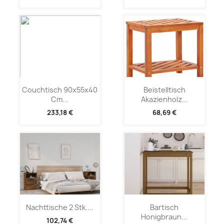
Couchtisch 90x55x40
Beistelltisch
Cm...
Akazienholz...
233,18 €
68,69 €
Nachttische 2 Stk....
Bartisch
Honigbraun...
102,74 €