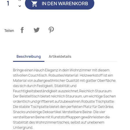
IN DEN WARENKORB

Teilen
Beschreibung
Artikeldetails
Bringe einen Hauch Eleganz in dein Wohnzimmer mit diesem
stilvollen Couchtisch. Robustes Material: Holzwerkstoff ist ein
Material von außergewöhnlicher Qualität mit glatter Oberfläche,
das sich durch Festigkeit, Stabilität und
Feuchtigkeitsbeständigkeit auszeichnet.Reichlich Stauraum:
Der Beistelltisch bietet reichlich Stauraum, um wichtige Sachen
ordentlich und griffbereit aufzubewahren.Robuste Tischplatte:
Die stabile Tischplatte bietet den perfekten Platz für Getränke,
Snacks und einige Dekoartikel.Verstellbare Beine: Die vier
verstellbaren Beine mit Kunststoffkappen gewährleisten die
Stabilität des Wohnzimmertisches, selbst auf unebenem
Untergrund.