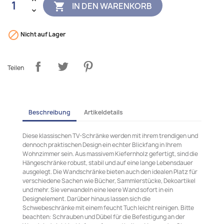
IN DEN WARENKORB


Nicht auf Lager
Teilen
Beschreibung
Artikeldetails
Diese klassischen TV-Schränke werden mit ihrem trendigen und
dennoch praktischen Design ein echter Blickfang in Ihrem
Wohnzimmer sein. Aus massivem Kiefernholz gefertigt, sind die
Hängeschränke robust, stabil und auf eine lange Lebensdauer
ausgelegt. Die Wandschränke bieten auch den idealen Platz für
verschiedene Sachen wie Bücher, Sammlerstücke, Dekoartikel
und mehr. Sie verwandeln eine leere Wand sofort in ein
Designelement. Darüber hinaus lassen sich die
Schwebeschränke mit einem feucht Tuch leicht reinigen. Bitte
beachten: Schrauben und Dübel für die Befestigung an der